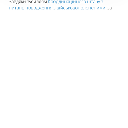
Завдяки зусиллям
Координаційного штабу з
питань поводження з військовополоненими
, за
дорученням Президента України вперше з лютого
цього року відбувся довгоочікуваний обмін
полоненими.
Сьогодні до своїх рідних повертаються 75
Захисників та Захисниць, а також цивільні
українки. Серед визволених Оборонців – 70
чоловіків і пʼятеро жінок, шестеро офіцерів та 65
представників рядового та сержантського складу.
Щонайменше третина з врятованих мають
поранення, тяжкі захворювання або інвалідність.