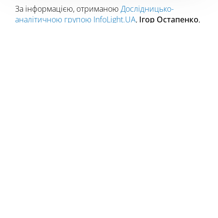
За інформацією, отриманою
Дослідницько-
аналітичною групою InfoLight.UA
,
Ігор Остапенко
,
відомий під позивним “Сумрак”, був звільнений з
посади заступника голови Головного управління
розвідки Міністерства оборони України.
Звільнення відбулося без погодження з
керівником ГУР Кирилом Будановим, що
викликало значний резонанс у розвідувальному
середовищі.
Остапенко, бойовий генерал, очолював
оперативний напрямок Воєнної розвідки у
критичний період початку російської агресії у
2014 році. За час своєї служби він зробив вагомий
внесок у розвиток агентурної мережі та заклав
основи для численних успішних операцій.
Джерела
InfoLight.UA
підкреслюють, що “Сумрак”
вважався одним із “носіїв інституційної пам’яті”
ГУР. Саме ефективна взаємодія нового покоління
розвідників із досвідченими офіцерами, такими як