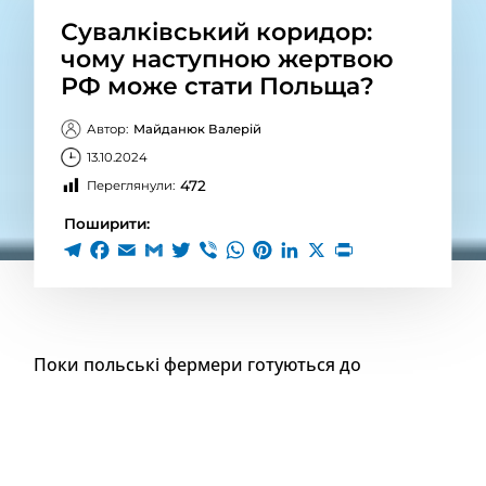
Сувалківський коридор:
чому наступною жертвою
РФ може стати Польща?
Автор:
Майданюк Валерій
13.10.2024
472
Переглянули:
Поширити:
Поки польські фермери готуються до
розпочатої Росією чергової блокади
українського кордону, а у Варшаві шукають
історичні претензії, котрі можна закинути
українцям, Польща залишається наступною
після України ціллю для російської агресії.