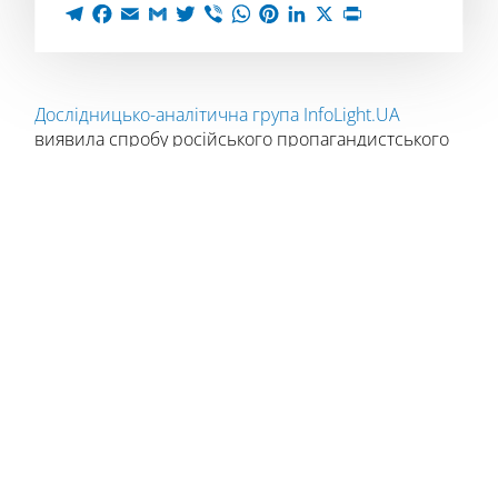
Дослідницько-аналітична група InfoLight.UA
виявила спробу російського пропагандистського
видання
Страна.юа
поширити панічні настрої
щодо мобілізації в Україні, маніпулюючи
інформацією про тимчасову зупинку ліфтів у
Лубнах.
8 листопада о 21:14 видання опублікувало новину
про нібито повну зупинку всіх ліфтів у місті Лубни
Полтавської області через мобілізацію спеціаліста,
посилаючись на повідомлення міської ради.