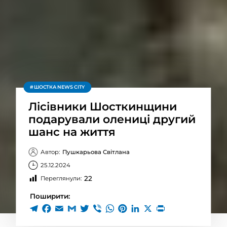
ШОСТКА NEWS CITY
Лісівники Шосткинщини
подарували олениці другий
шанс на життя
Автор:
Пушкарьова Світлана
25.12.2024
22
Переглянули:
Поширити: