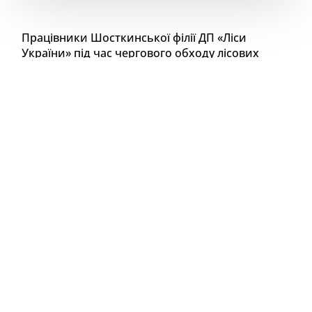
Працівники Шосткинської філії ДП «Ліси
України» під час чергового обходу лісових
масивів натрапили на оленицю, яка виглядала
виснаженою і не могла піднятися на ноги.
Лісівники не залишили тварину напризволяще
і негайно привезли ветеринарів. Лікарі провели
огляд, зробили необхідні ін’єкції та призначили
курс лікування з детальними інструкціями для
подальшого догляду.
Розуміючи, що олениця може замерзнути в лісі або
стати жертвою хижаків, лісівники прийняли
рішення тимчасово перевезти її до мисливського
будиночка. У теплі та під постійним наглядом
тварина буде відновлювати сили.