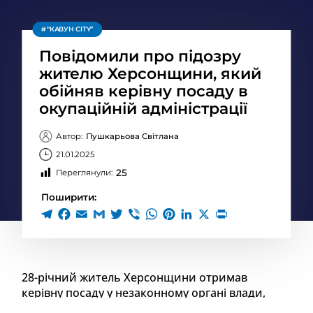
“КАВУН CITY”
Повідомили про підозру
жителю Херсонщини, який
обійняв керівну посаду в
окупаційній адміністрації
Автор:
Пушкарьова Світлана
21.01.2025
25
Переглянули:
Поширити:
28-річний житель Херсонщини отримав
керівну посаду у незаконному органі влади,
створеному на тимчасово окупованій території.