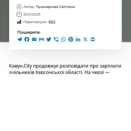
Автор:
Пушкарьова Світлана
25.01.2025
652
Переглянули:
Поширити:
Кавун.City продовжує розповідати про зарплати
очільників Херсонської області. На черзі —
начальник Херсонської ОВА Олександр
Прокудін та шестеро його заступників.
Спойлер: менше мільйона за рік не було в
жодного з
Наприкінці матеріалу ви можете почитати також,
скільки заробило керівництво Херсонської
обласної ради та Херсонської районної військової
адміністрації.