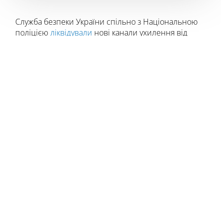
Служба безпеки України спільно з Національною
поліцією
ліквідували
нові канали ухилення від
військової служби, затримавши 17 осіб у різних
регіонах країни.
Зловмисники за гроші допомагали ухилянтам
уникнути мобілізації, пропонуючи
фіктивні
медичні довідки
або
незаконний виїзд за
кордон
. Вартість таких послуг сягала
14 тисяч
доларів США
.
Донеччина
– місцевий ділок продавав ухилянтам
електронні карти маршрутів втечі
через лісові
стежки та водойми до ЄС.
Дніпропетровщина
– посадовець ТЦК та голова
військово-лікарської комісії разом зі спільником
оформляли
фальшиві медичні довідки
про
інвалідність.
Закарпаття
– у Рахівському районі чоловік