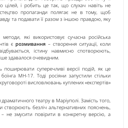
о цілей, і робить це так, що слухач навіть не
стецтво пропаганди полягає не в тому, щоб
авду та подавати її разом з іншою правдою, яку
методи, які використовує сучасна російська
ентів є
розмивання
– створення ситуації, коли
ідбувається, істину навмисно спотворюють,
ніше здавалося очевидним.
ь поширювати суперечливі версії подій, як це
 боїнга МН-17. Тоді росіяни запустили стільки
 круговороті висловлювань куплених «експертів»
 драматичного театру в Маріуполі. Замість того,
ни створюють безліч альтернативних пояснень,
 – не змусити повірити в конкретну версію, а