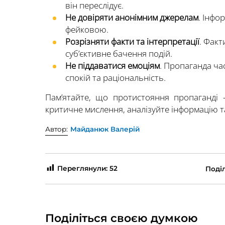
він переслідує.
Не довіряти анонімним джерелам
. Інфо
фейковою.
Розрізняти факти та інтерпретації
. Факт
суб’єктивне бачення подій.
Не піддаватися емоціям
. Пропаганда ча
спокій та раціональність.
Пам’ятайте, що протистояння пропаганді
критичне мислення, аналізуйте інформацію т
Автор:
Майданюк Валерій
Переглянули:
52
Поділ
Поділіться своєю думкою