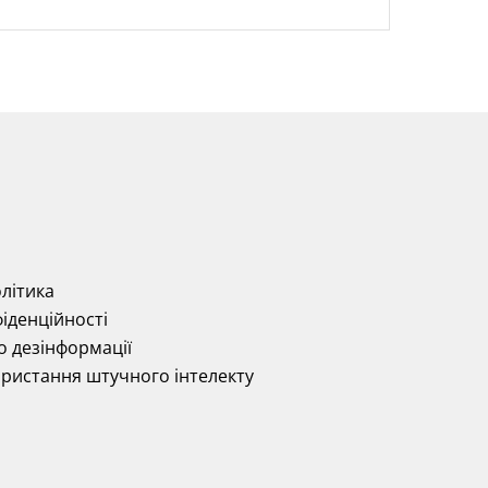
літика
іденційності
о дезінформації
ористання штучного інтелекту