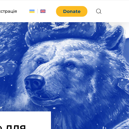
єстрація
Donate
» для