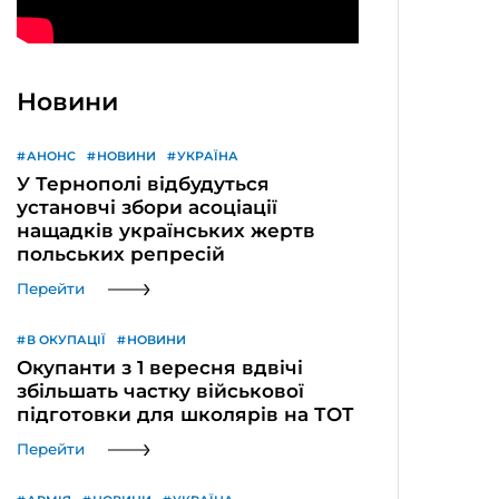
Новини
АНОНС
НОВИНИ
УКРАЇНА
У Тернополі відбудуться
установчі збори асоціації
нащадків українських жертв
польських репресій
Перейти
В ОКУПАЦІЇ
НОВИНИ
Окупанти з 1 вересня вдвічі
збільшать частку військової
підготовки для школярів на ТОТ
Перейти