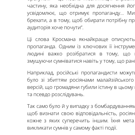
частину, яка необхідна для досягнення йог
усвідомлює, що отримує пропаганду… Ми
брехати, а в тому, щоб обирати потрібну пр
аудиторія хоче почути”.
Ці слова Кросмана якнайкраще описують 
пропаганда. Одним із ключових її інструм
людині важко розібратися в тому, що в
змушуючи сумніватися навіть у тому, що ра
Наприклад, російські пропагандисти можут
було зі збиттям росіянами малайзійського
версій, що громадяни губили істину в цьому
та псевдо розслідувань.
Так само було й у випадку з бомбардуванням
щоб визнати свою відповідальність, росія
кожне з яких суперечить іншим. Їхня мета
викликати сумнів у самому факті події.