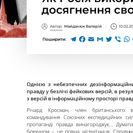
досягнення сво
Автор:
Майданюк Валерій
10.02.2
Поширити:
Однією з небезпечних дезінформаційни
правду у безлічі фейкових версій, в резу
з версій в інформаційному просторі прав
Річард Кросман, член британського ві
командування Союзних експедиційних сил 
пропаганді правда винагороджує… Думат
брехуном – це повна нісенітниця. Справжн