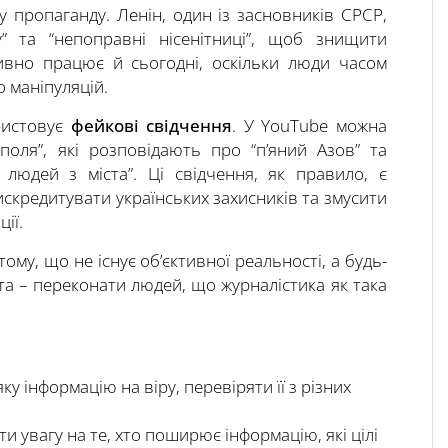
у пропаганду. Ленін, один із засновників СРСР,
у” та “непоправні нісенітниці”, щоб знищити
тивно працює й сьогодні, оскільки люди часом
 маніпуляцій.
ристовує
фейкові свідчення
. У YouTube можна
поля”, які розповідають про “п’яний Азов” та
и людей з міста”. Ці свідчення, як правило, є
скредитувати українських захисників та змусити
ії.
ому, що не існує об’єктивної реальності, а будь-
ета – переконати людей, що журналістика як така
ку інформацію на віру, перевіряти її з різних
ти увагу на те, хто поширює інформацію, які цілі