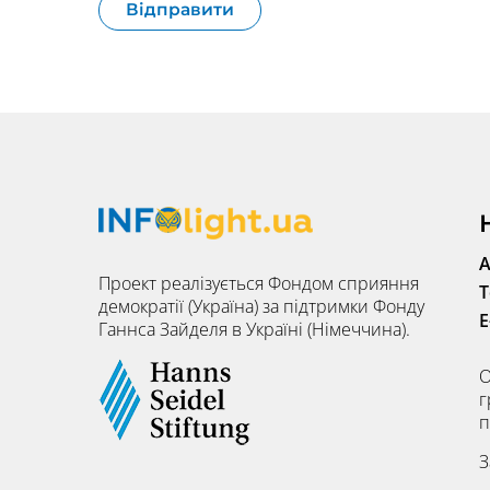
А
Проект реалізується Фондом сприяння
Т
демократії (Україна) за підтримки Фонду
E
Ганнса Зайделя в Україні (Німеччина).
О
г
п
З