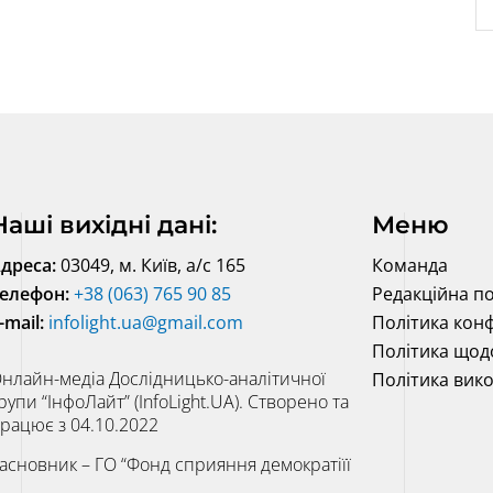
Наші вихідні дані:
Меню
дреса:
03049, м. Київ, а/с 165
Команда
елефон:
+38 (063) 765 90 85
Редакційна по
-mail:
infolight.ua@gmail.com
Політика конф
Політика щод
нлайн-медіа Дослідницько-аналітичної
Політика вик
рупи “ІнфоЛайт” (InfoLight.UA). Створено та
рацює з 04.10.2022
асновник – ГО “Фонд сприяння демократіїї