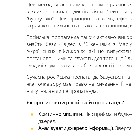
Цей метод сягає своїм корінням в радянськ
закликав пропагандистів сіяти “плутанин
“буржуазію”. Цей принцип, на жаль, ефек
втрачають пильність і стають вразливими до
Російська пропаганда також активно вико
знайти безліч відео з “біженцями з Маріу
“українських військових, які не випускал
постановочними та служать для того, щоб ди
глядачів сумніватися в об’єктивності інформац
Сучасна російська пропаганда базується на т
яка точка зору має право на існування. Її м
відсутня, а є лише пропаганда.
Як протистояти російській пропаганді?
Критично мислити
. Не сприймати будь-я
джерел.
Аналізувати джерело інформації
. Зверта