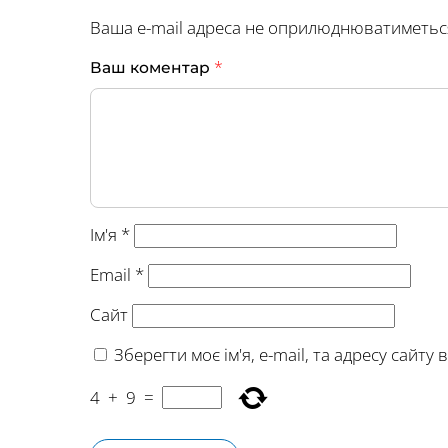
Ваша e-mail адреса не оприлюднюватиметьс
*
Ваш коментар
Ім'я
*
Email
*
Сайт
Зберегти моє ім'я, e-mail, та адресу сайт
4
+
9
=