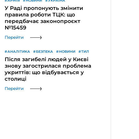
АРМІЯ
НОВИНИ
УКРАЇНА
У Раді пропонують змінити
правила роботи ТЦК: що
передбачає законопроєкт
№15459
Перейти
АНАЛІТИКА
БЕЗПЕКА
НОВИНИ
ТИЛ
Після загибелі людей у Києві
знову загострилася проблема
укриттів: що відбувається у
столиці
Перейти