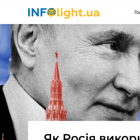
Го
Як Росія викор