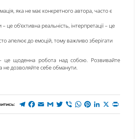
рмація, яка не має конкретного автора, часто є
и – це об’єктивна реальність, інтерпретації – це
сто апелює до емоцій, тому важливо зберігати
 – це щоденна робота над собою. Розвивайте
а не дозволяйте себе обманути.
итись: