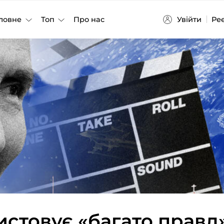
Увійти
Ре
ловне
Топ
Про нас
истовує «багато правд