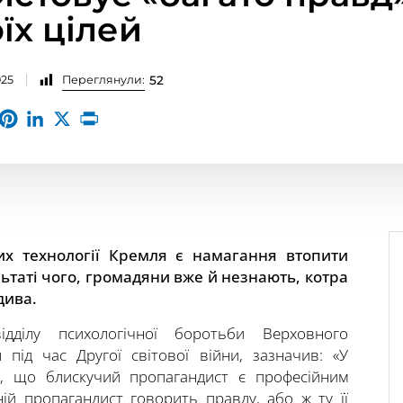
їх цілей
025
Переглянули:
52
х технології Кремля є намагання втопити
льтаті чого, громадяни вже й незнають, котра
дива.
дділу психологічної боротьби Верховного
під час Другої світової війни, зазначив: «У
и, що блискучий пропагандист є професійним
ій пропагандист говорить правду, або ж ту її