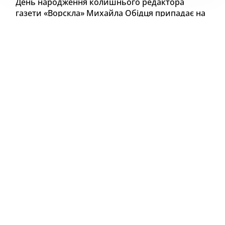
День народження колишнього редактора
газети «Ворскла» Михайла Обідця припадає на
24 лютого. У 2022 році 24-го мав намір
відсвяткувати з родиною та друзями, але
почалася війна.
Коли йшли колони ворожої техніки, на воротах
Михайла Петровича майорів український прапор.
Не знімав він його з того часу ні на день і по
сьогодні.
Не відомо, чи співпадіння, але, скоріше за все, – ні,
за патріотичну позицію – у будинок Михайла
Петровича прилетів ворожий снаряд, вщент
знищивши дах, кілька стін і пошматувавши
домашню бібліотеку. Лише дивом сам господар не
постраждав, бо в ту мить вийшов на кілька хвилин
у кімнату, що єдиною вціліла після вибуху.
Михайло Петрович казав тоді, що начебто мама,
якої вже немає давно, покликала зайти туди.