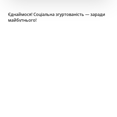
Єднаймося! Соціальна згуртованість — заради
майбутнього!
«Охтирська публічна бібліотека – це не просто
книгозбірня, наразі бібліотека стала центром
тяжіння, місцем, де проходять різноманітні
соціокультурні заходи, події, зустрічі. Наша
бібліотека стала центром соціальної
згуртованості», – запевняє директорка
Охтирської публічної бібліотеки Наталя
Журавель.
Соціальна згуртованість – це наш порятунок в
цей час війни, це те, що допомагає від стресу,
самотності і вигорання, це те, що допомагає
наближати нашу Перемогу. Разом – ми сильні.
Сьогодні до вашої уваги репортаж із Охтирської
публічної бібліотеки, центру соціальної
згуртованості охтирчан. Тут плетуть маскувальні
сітки, збирають різноманітну допомогу для ЗСУ і