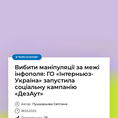
"ВОРСКЛА1930"
Вибити маніпуляції за межі
інфополя: ГО «Інтерньюз-
Україна» запустила
соціальну кампанію
«ДезАут»
Автор:
Пушкарьова Світлана
18.03.2025
25
Переглянули: