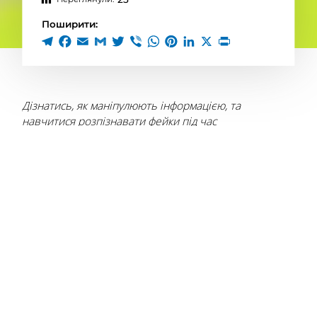
Поширити:
Дізнатись, як маніпулюють інформацією, та
навчитися розпізнавати фейки під час
інтерактивного марафону — елементи нової
кампанії від ГО «Інтерньюз-Україна». Вона триватиме
до липня 2025-го в онлайн- та офлайн-форматах.
Згідно з даними Київського міжнародного
інституту соціології, 71 % українців вважають
російську пропаганду в соцмережах реальною
загрозою. Це один із ключових інструментів
гібридної війни РФ проти України. Щоб допомогти
українцям стати стійкішими до дезінформації та
розвинути критичне мислення, ГО «Інтерньюз-
Україна» запустила соціальну кампанію «ДезАут».