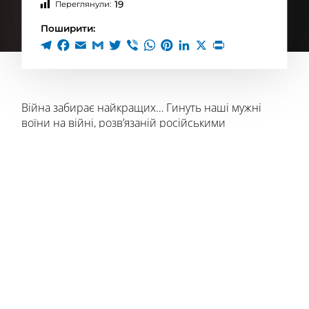
19
Переглянули:
Поширити:
Війна забирає найкращих… Гинуть наші мужні
воїни на війні, розв’язаній російськими
агресорами.
Страшна звістка надійшла до Великописарівської
громади про загибель військовослужбовця ЗСУ,
уродженця с. Попівки, що розташоване на
самісінькому кордоні з ворогом, водія-сапера 1-го
інженерно-саперного відділення інженерно-
саперного взводу військової частини Тимошенка
Євгенія Сергійовича.
7 березня скінчився його земний шлях на
батьківщині, у рідному селі Попівка, де він
народився, де зробив перші кроки, де пройшли