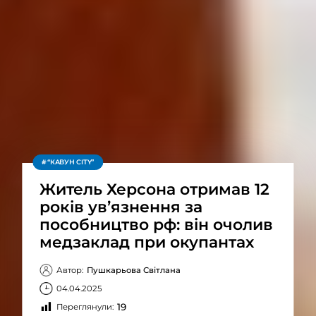
“КАВУН CITY”
Житель Херсона отримав 12
років ув’язнення за
пособництво рф: він очолив
медзаклад при окупантах
Автор:
Пушкарьова Світлана
04.04.2025
19
Переглянули: