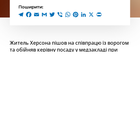
Поширити:
Житель Херсона пішов на співпрацю із ворогом
та обійняв керівну посаду у медзакладі при
окупантах.
Як повідомляє Херсонська обласна прокуратура,
він у червні 2022 року обійняв посаду «в.и.о.
главного врача» окупаційної установи «ГБУ
«Территориальное медицинское объединение
МВД». Чоловік зареєстрував «установу» у
незаконно створених окупаційною владою
органах. Виконуючи адміністративно-господарські
повноваження в незаконно створеній установі на
тимчасово окупованій території Херсонської
області, він організував її роботу. Також він агітував
громадян України працевлаштовуватись до