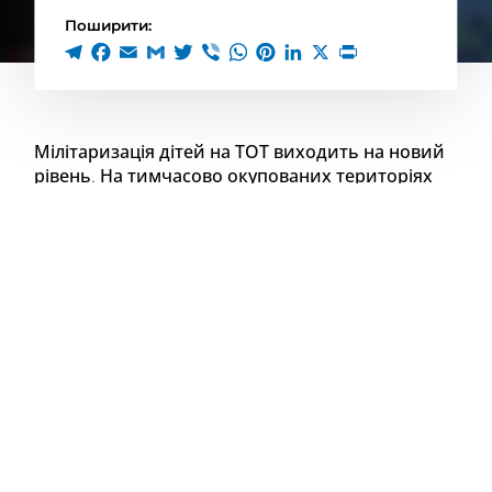
Поширити:
Мілітаризація дітей на ТОТ виходить на новий
рівень
.
На тимчасово окупованих територіях
росія посилює мілітаризацію дітей. Молодих
українців масово залучають до лав “ЮнАрмії”,
де їх готують стати гарматним мʼясом у
майбутніх війнах кремля.
Зокрема роблять це й через окрему соцмережу та
месенджер, призначені винятково для членів цієї
воєнізованої організації. І, звісно, для цього
знімають пропагандистські ролики.
Дітей буквально “замикають” у власному
цифровому середовищі, позбавляючи доступу до
альтернативних джерел інформації та формуючи