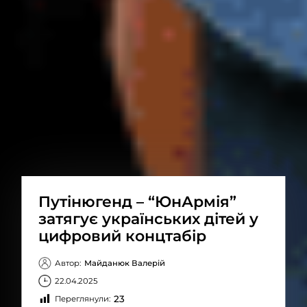
Путінюгенд – “ЮнАрмія”
затягує українських дітей у
цифровий концтабір
Автор:
Майданюк Валерій
22.04.2025
23
Переглянули: