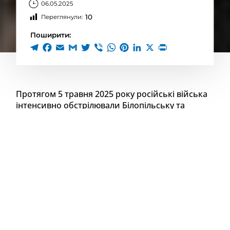
06.05.2025
10
Переглянули:
Поширити:
Протягом 5 травня 2025 року російські війська
інтенсивно обстрілювали Білопільську та
Ворожбянську громади Сумщини, що призвело
до загибелі та поранень серед цивільного
населення.
Сумська обласна та окружна прокуратури
розпочали розслідування воєнних злочинів за
фактом загибелі людей (ч. 2 ст. 438 КК України).
За інформацією слідства, окупанти застосували
артилерію та керовані авіаційні бомби для ударів
по цивільній та критичній інфраструктурі