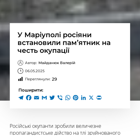
У Маріуполі росіяни
встановили пам’ятник на
честь окупації
Автор:
Майданюк Валерій
06.05.2025
29
Переглянули:
Поширити:
Російські окупанти зробили величезне
пропагандистське дійство на тлі зруйнованого
міста. Для відкриття монумента зокрема