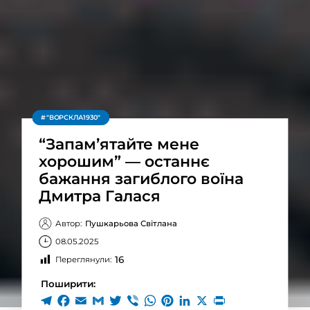
"ВОРСКЛА1930"
“Запам’ятайте мене
хорошим” — останнє
бажання загиблого воїна
Дмитра Галася
Автор:
Пушкарьова Світлана
08.05.2025
16
Переглянули:
Поширити: