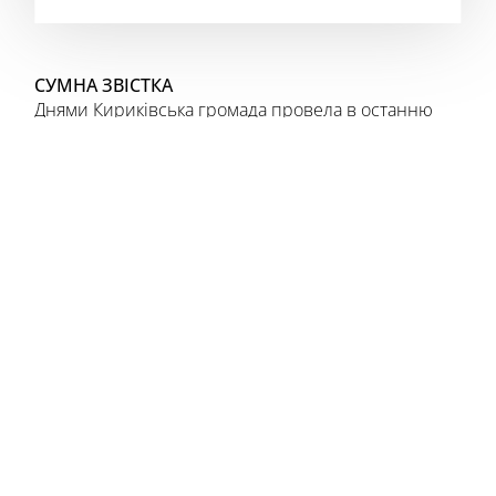
СУМНА ЗВІСТКА
Днями Кириківська громада провела в останню
путь свого земляка, мужнього захисника України –
військовослужбовця Збройних Сил України Галася
Дмитра Володимировича.
Дмитро народився 12 лютого 2002 року в
Чернігівській області, в м. Ічня. У малому віці
разом із батьками хлопчик переїхав до сел.
Кириківка. Спочатку відвідував дитячий садок,
потім навчався в школі. Після закінчення
дев’ятирічки у Сумському професійному ліцеї
здобув професію автослюсаря, працював на СТО.
У 2021 році Дмитро Галась проходив строкову
військову службу, а в 2023-у підписав контракт на
проходження служби у ЗСУ.
Із початку повномасштабного вторгнення ворога,
незважаючи на свій молодий вік, Дмитро став на