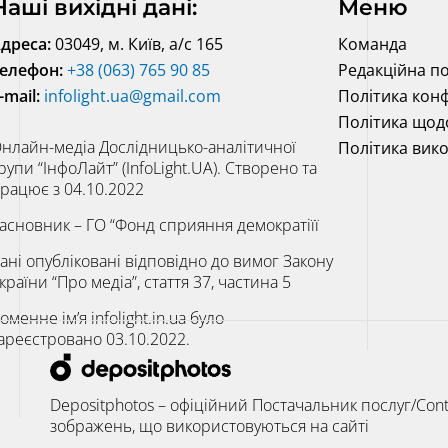
Наші вихідні дані:
Меню
дреса:
03049, м. Київ, а/с 165
Команда
елефон:
+38 (063) 765 90 85
Редакційна по
-mail:
infolight.ua@gmail.com
Політика конф
Політика щод
нлайн-медіа Дослідницько-аналітичної
Політика вик
рупи “ІнфоЛайт” (InfoLight.UA). Створено та
рацює з 04.10.2022
асновник – ГО “Фонд сприяння демократіїї
ані опубліковані відповідно до вимог Закону
країни “Про медіа”, стаття 37, частина 5
оменне ім’я infolight.in.ua було
ареєстровано 03.10.2022.
Depositphotos – офіційний Постачальник послуг/Cont
зображень, що використовуються на сайті