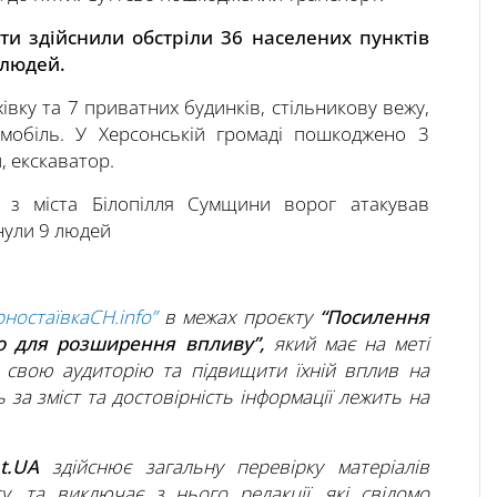
ти здійснили обстріли 36 населених пунктів
 людей.
вку та 7 приватних будинків, стільникову вежу,
томобіль. У Херсонській громаді пошкоджено 3
, екскаватор.
і з міста Білопілля Сумщини ворог атакував
нули 9 людей
рностаївкаСН.info”
в межах проєкту
“Посилення
во для розширення впливу”,
який має на меті
 свою аудиторію та підвищити їхній вплив на
 за зміст та достовірність інформації лежить на
ht.UA
здійснює загальну перевірку матеріалів
ту, та виключає з нього редакції, які свідомо