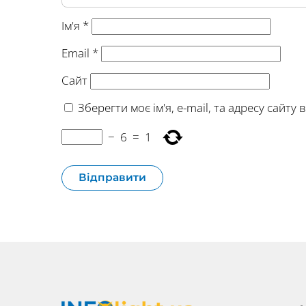
Ім'я
*
Email
*
Сайт
Зберегти моє ім'я, e-mail, та адресу сайт
−
6
=
1