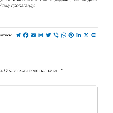
ську пропаганду.
итись:
я.
Обов’язкові поля позначені
*