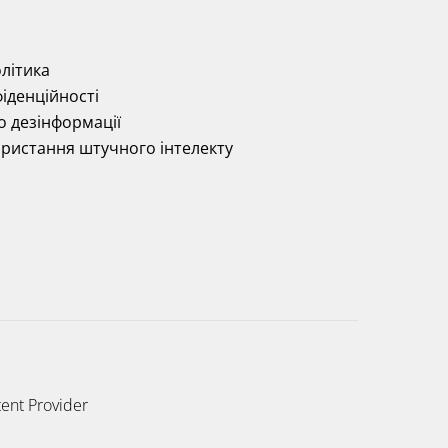
літика
іденційності
о дезінформації
ористання штучного інтелекту
ent Provider