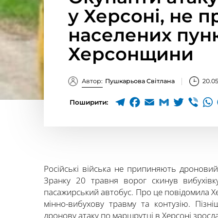
у Херсоні, не 
населених пун
Херсонщини
Автор:
Пушкарьова Світлана
20.0
Поширити:
Російські війська не припиняють дроновий 
Зранку 20 травня ворог скинув вибухівк
пасажирський автобус. Про це повідомила Х
мінно-вибухову травму та контузію. Пізн
дронову атаку по маршрутці в Херсоні зросл