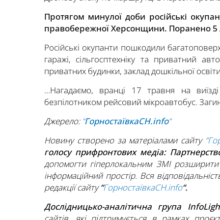
Протягом минулої доби російські окупан
правобережної Херсонщини. Поранено 5
Російські окупанти пошкодили багатоповерхі
гаражі, сільгосптехніку та приватний ав
приватних будинки, заклад дошкільної освіти
…Нагадаємо, вранці 17 травня на виїзд
безпілотником рейсовий мікроавтобус. Заги
Джерело:
“
ГорностаївкаСН.info
“
Новину створено за матеріалами сайту
“Го
голосу прифронтових медіа: Партнерст
допомогти гіперлокальним ЗМІ розширити
інформаційний простір. Вся відповідальність
редакції сайту
“
ГорностаївкаСН.info
“.
Дослідницько-аналітична група InfoLig
сайтів, які підтримується в рамках проєк