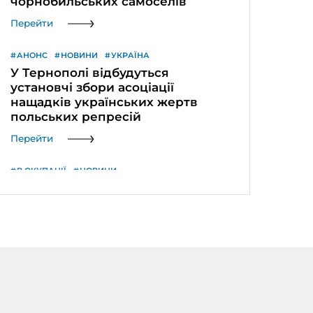
чорнобильських самоселів
Перейти
АНОНС
НОВИНИ
УКРАЇНА
У Тернополі відбудуться
установчі збори асоціації
нащадків українських жертв
польських репресій
Перейти
В ОКУПАЦІЇ
НОВИНИ
Окупанти з 1 вересня вдвічі
збільшать частку військової
підготовки для школярів на ТОТ
Перейти