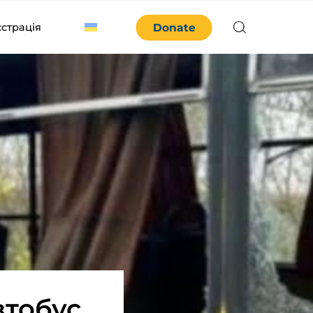
єстрація
Donate
втобус