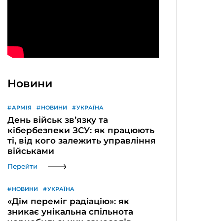
Новини
АРМІЯ
НОВИНИ
УКРАЇНА
День військ зв’язку та
кібербезпеки ЗСУ: як працюють
ті, від кого залежить управління
військами
Перейти
НОВИНИ
УКРАЇНА
«Дім переміг радіацію»: як
зникає унікальна спільнота