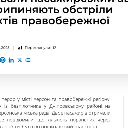
припиняють обстріли
ктів правобережної
5.2025
Переглянули:
12
терор у місті Херсон та правобережжі регіону.
у із безпілотника у Дніпровському районі на
ерсонська міська рада. Двоє пасажирів отримали
іше повідомили, що кількість поранених через
а до п’яти. Суттєво пошкоджений транспорт.