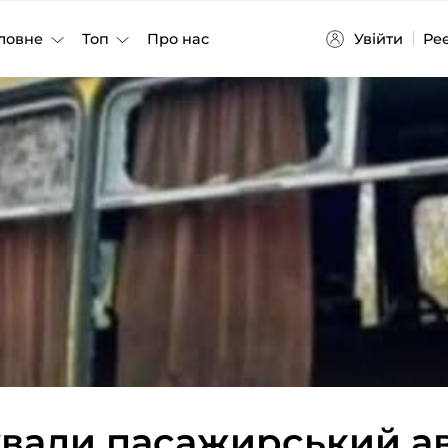
Увійти
Ре
ловне
Топ
Про нас
ували пасажирський а