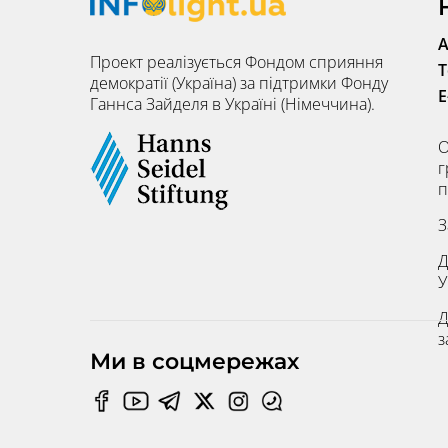
А
Проект реалізується Фондом сприяння
Т
демократії (Україна) за підтримки Фонду
E
Ганнса Зайделя в Україні (Німеччина).
О
г
п
З
Д
У
Д
з
Ми в соцмережах