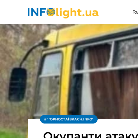
Го
"ГОРНОСТАЇВКАСН.INFO"
Окупанти атак