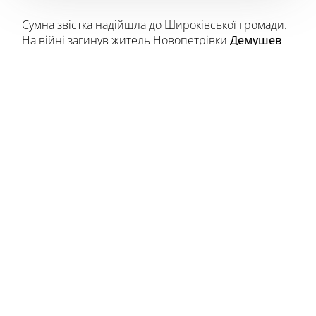
Сумна звістка надійшла до Широківської громади.
На війні загинув житель Новопетрівки
Демушев
Микола Сергійович
, 1970 року народження.
“Захисник був простим, але справжнім. Сім’я його
запам’ятала дуже працелюбним. Адже робота для
Миколи Сергійовича була не тягарем, а способом
дбати про своїх. У руках його завжди кипіла
справа, а серце було теплим і відкритим.
Але почалася велика війна. Приблизно рік тому він
пішов на фронт, щоб боронити рідну землю від
російських загарбників.
Воював Герой на Курахівському та Донецькому
напрямах, але під час служби рідко розповідав
деталі.
«Коли ми зідзвонювались, він ніколи не казав, де
перебуває. Говорив, що не може — та й не хоче,
щоб ми зайве хвилювались», — згадує син, Сергій.