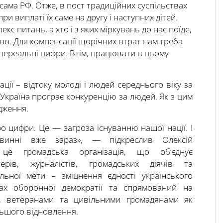
 сама РФ. Отже, в пост традиційних суспільствах
 виплаті їх саме на другу і наступних дітей.
кс питань, а хто і з яких міркувань до нас поїде,
ьство. Для компенсації щорічних втрат нам треба
 нереальні цифри. Втім, працювати в цьому
ії – відтоку молоді і людей середнього віку за
Україна програє конкуренцію за людей. Як з цим
дження.
 цифри. Це — загроза існуванню нашої нації. І
инні вже зараз», — підкреслив Олексій
 громадська організація, що об’єднує
терів, журналістів, громадських діячів та
льної мети – зміцнення єдності українського
пах оборонної демократії та спрямований на
и, ветеранами та цивільними громадянами як
альшого відновлення.