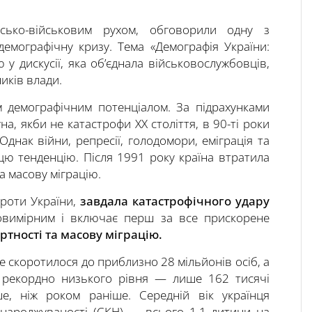
сько-військовим рухом, обговорили одну з
демографічну кризу. Тема «Демографія України:
 у дискусії, яка об’єднала військовослужбовців,
ників влади.
м демографічним потенціалом. За підрахунками
а, якби не катастрофи ХХ століття, в 90-ті роки
днак війни, репресії, голодомори, еміграція та
цю тенденцію. Після 1991 року країна втратила
а масову міграцію.
роти України,
завдала катастрофічного удару
товимірним і включає перш за все прискорене
тності та масову міграцію.
е скоротилося до приблизно 28 мільйонів осіб, а
о рекордно низького рівня — лише 162 тисячі
 ніж роком раніше. Середній вік українця
 народжуваності (СКН) — всього 1,1 дитини на