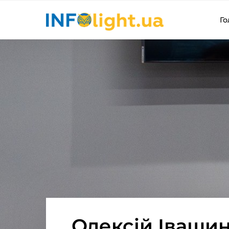
Го
Олексій Івашин