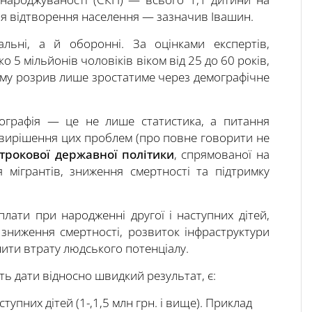
ля відтворення населення — зазначив Івашин.
альні, а й оборонні. За оцінками експертів,
о 5 мільйонів чоловіків віком від 25 до 60 років,
ьому розрив лише зростатиме через демографічне
мографія — це не лише статистика, а питання
 вирішення цих проблем (про повне говорити не
строкової державної політики
, спрямованої на
 мігрантів, зниження смертності та підтримку
лати при народженні другої і наступних дітей,
 зниження смертності, розвиток інфраструктури
нити втрату людського потенціалу.
уть дати відносно швидкий результат, є:
тупних дітей (1-,1,5 млн грн. і вище). Приклад