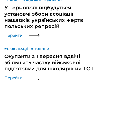
АНОНС
НОВИНИ
УКРАЇНА
У Тернополі відбудуться
установчі збори асоціації
нащадків українських жертв
польських репресій
Перейти
В ОКУПАЦІЇ
НОВИНИ
Окупанти з 1 вересня вдвічі
збільшать частку військової
підготовки для школярів на ТОТ
Перейти