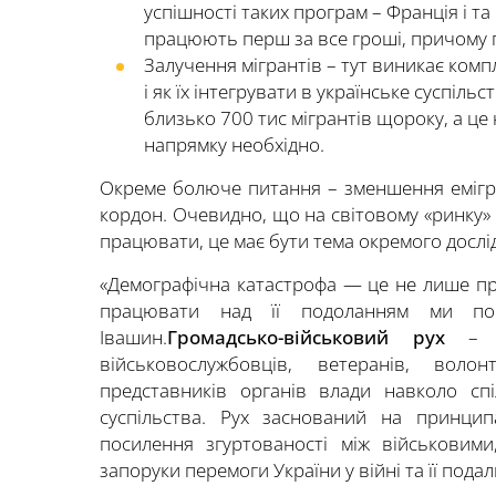
успішності таких програм – Франція і та
працюють перш за все гроші, причому при
Залучення мігрантів – тут виникає компле
і як їх інтегрувати в українське суспіл
близько 700 тис мігрантів щороку, а це
напрямку необхідно.
Окреме болюче питання – зменшення еміграц
кордон. Очевидно, що на світовому «ринку» 
працювати, це має бути тема окремого дослі
«Демографічна катастрофа — це не лише про
працювати над її подоланням ми пов
Івашин.
Громадсько-військовий рух
– це
військовослужбовців, ветеранів, волон
представників органів влади навколо спі
суспільства. Рух заснований на принци
посилення згуртованості між військовим
запоруки перемоги України у війні та її под