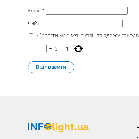
Email
*
Сайт
Зберегти моє ім'я, e-mail, та адресу сайт
−
8
=
1
А