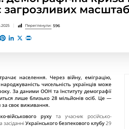
є загрозливих масштаб
5.2025
Переглянули:
596
втрачає населення. Через війну, еміграцію,
 народжуваність чисельність українців може
року. За даними ООН та Інституту демографії
шиться лише близько 28 мільйонів осіб. Це —
 за своє виживання.
ко-військового руху
та учасник російсько-
а засіданні
Українського безпекового клубу
29