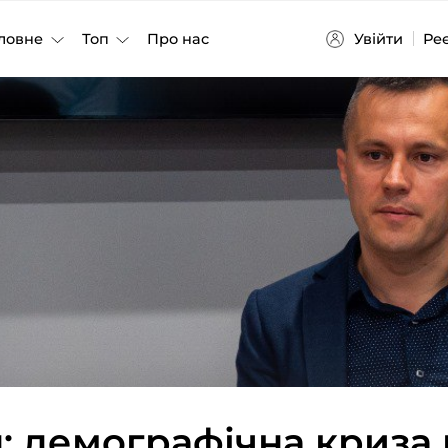
Увійти
Ре
ловне
Топ
Про нас
: демографічна криза 