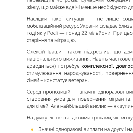
жінку, що майже вдвічі менше необхідного д
Наслідки такої ситуації — не лише соці
мобілізаційний ресурс України складає близьк
тоді як у Росії — понад 22 мільйони. При ц
старіння та міграцію.
Олексій Івашин також підкреслив, що де
національного виживання. Навіть часткове
доводиться) потребує
комплексної, довго
стимулювання народжуваності, повернення
сімей – констатує ветеран.
Серед пропозицій — значні одноразові вип
створення умов для повернення мігрантів,
для сімей. Але найбільший виклик — як зупи
На думку експерта, дієвими кроками, які мож
Значні одноразові виплати на другу і нас