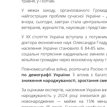
травня, у Полтаві.
У межах заходу, організованого Громад
найгостріших проблем сучасної України – 
вчора, сьогодні, завтра» стала центральною
ветеранів, журналістів, науковців і представ
У ХХ століття Україна вступала з потужни
доктора економічних наук Олександра Гладун
населення України становило б 84-85 млн. О
соціальні потрясіння кардинально змінили 
мільйони громадян через економічну кризу т
Повномасштабна війна, розпочата Росією п
по демографії України
. Її вплив є бага
зниження народжуваності, зростання смер
За оцінками експертів, населення України вж
народжуваність у 2024 році знизилася д
новонароджених — майже на 15% менше,
перевищив 45 років. Сумарний коефіцієнт