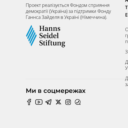
Проект реалізується Фондом сприяння
Т
демократії (Україна) за підтримки Фонду
E
Ганнса Зайделя в Україні (Німеччина).
О
г
п
З
Д
У
Д
з
Ми в соцмережах