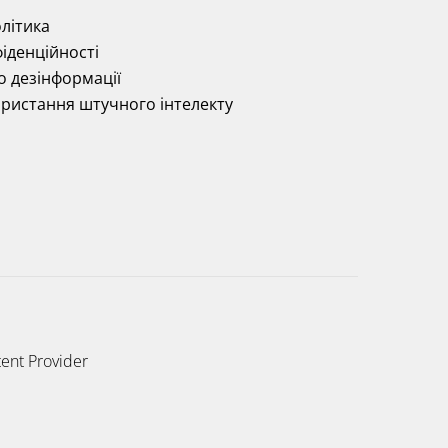
літика
іденційності
о дезінформації
ористання штучного інтелекту
ent Provider