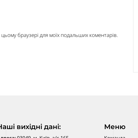
у в цьому браузері для моїх подальших коментарів.
Наші вихідні дані:
Меню
дреса:
03049, м. Київ, а/с 165
Команда