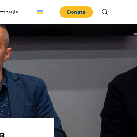
єстрація
Donate
в