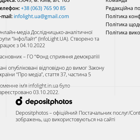
елефон:
+38 (063) 765 90 85
Редакційна по
-mail:
infolight.ua@gmail.com
Політика конф
Політика щод
нлайн-медіа Дослідницько-аналітичної
Політика вик
рупи “ІнфоЛайт” (InfoLight.UA). Створено та
рацює з 04.10.2022
асновник – ГО “Фонд сприяння демократіїї
ані опубліковані відповідно до вимог Закону
країни “Про медіа”, стаття 37, частина 5
оменне ім’я infolight.in.ua було
ареєстровано 03.10.2022.
Depositphotos – офіційний Постачальник послуг/Cont
зображень, що використовуються на сайті