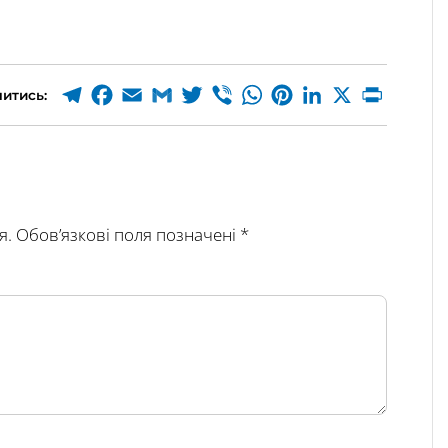
итись:
я.
Обов’язкові поля позначені
*