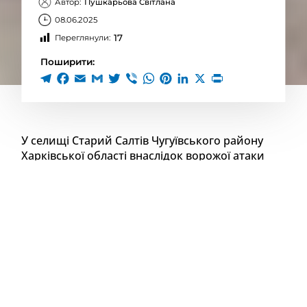
Автор:
Пушкарьова Світлана
08.06.2025
17
Переглянули:
Поширити:
У селищі Старий Салтів
Чугуївського району
Харківської області внаслідок ворожої атаки
постраждали троє людей
, поліція документує
наслідки воєнного злочину
.
Попередньо, росіяни вдарили по населеному
пункту ударним безпілотником типу «Молнія» –
повідомляє ГУ Нацполіції в Харківській області.
Безпілотник влучив між будівлею магазину та
місцевою церквою. Внаслідок атаки пошкоджено
два цивільних автомобілі та травмовано трьох