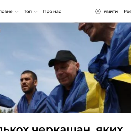
Увійти
Ре
ловне
Топ
Про нас
ількох черкащан, яких