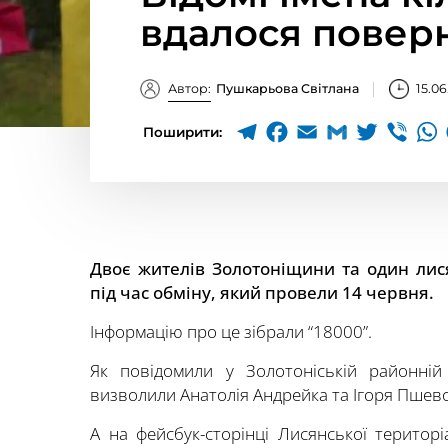
вдалося повер
Автор:
Пушкарьова Світлана
15.06
Поширити:
Двоє жителів Золотоніщини та один лис
під час обміну, який провели 14 червня.
Інформацію про це зібрали “18000”.
Як повідомили у Золотоніській районній 
визволили Анатолія Андрейка та Ігоря Пшев
А на фейсбук-сторінці Лисянської терито