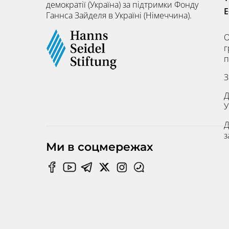
демократії (Україна) за підтримки Фонду
E
Ганнса Зайделя в Україні (Німеччина).
О
г
п
З
Д
У
Д
з
Ми в соцмережах