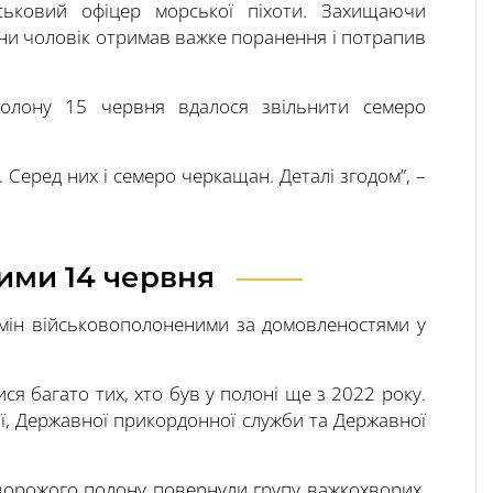
йськовий офіцер морської піхоти. Захищаючи
ни чоловік отримав важке поранення і потрапив
полону 15 червня вдалося звільнити семеро
. Серед них і семеро черкащан. Деталі згодом”, –
ими 14 червня
бмін військовополоненими за домовленостями у
ся багато тих, хто був у полоні ще з 2022 року.
ії, Державної прикордонної служби та Державної
 ворожого полону повернули групу важкохворих,