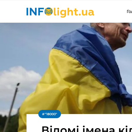
Го
"18000"
Відомі імена к