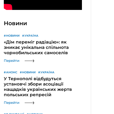
Новини
НОВИНИ
УКРАЇНА
«Дім переміг радіацію»: як
зникає унікальна спільнота
чорнобильських самоселів
Перейти
АНОНС
НОВИНИ
УКРАЇНА
У Тернополі відбудуться
установчі збори асоціації
нащадків українських жертв
польських репресій
Перейти