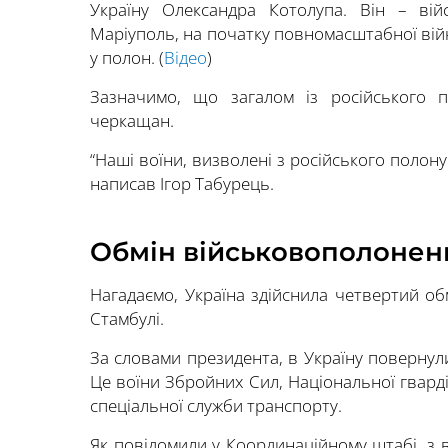
Україну Олександра Котолупа. Він – ві
Маріуполь, на початку повномасштабної вій
у полон. (
Відео
)
Зазначимо, що загалом із російського 
черкащан.
“Наші воїни, визволені з російського полону
написав Ігор Табурець.
Обмін військовополонен
Нагадаємо, Україна здійснила четвертий о
Стамбулі.
За словами президента, в Україну повернули
Це воїни Збройних Сил, Національної гвард
спеціальної служби транспорту.
Як повідомили у Координаційному штабі, з