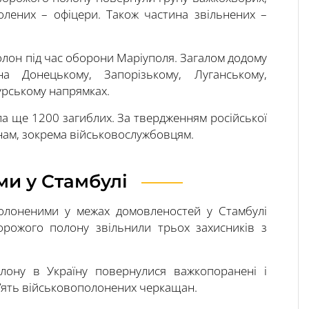
олених – офіцери. Також частина звільнених –
олон під час оборони Маріуполя. Загалом додому
 Донецькому, Запорізькому, Луганському,
урському напрямках.
іла ще 1200 загиблих. За твердженням російської
нам, зокрема військовослужбовцям.
и у Стамбулі
полоненими у межах домовленостей у Стамбулі
ворожого полону звільнили трьох захисників з
олону в Україну повернулися важкопоранені і
 п’ять військовополонених черкащан.