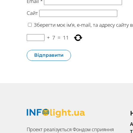
Email
*
Сайт
Зберегти моє ім'я, e-mail, та адресу сайт
+
7
=
11
А
Проект реалізується Фондом сприяння
Т