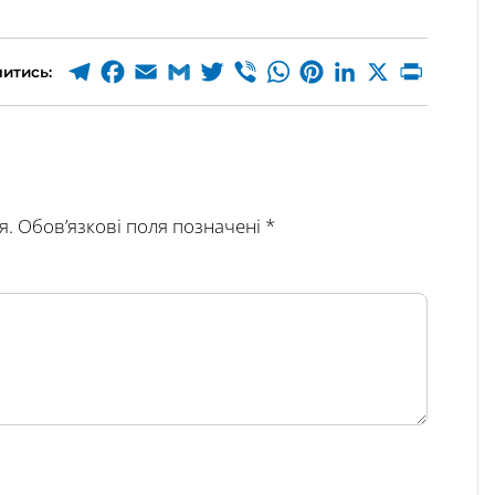
итись:
я.
Обов’язкові поля позначені
*