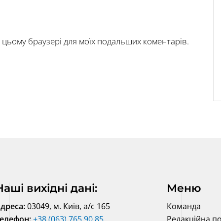
у в цьому браузері для моїх подальших коментарів.
Наші вихідні дані:
Меню
дреса:
03049, м. Київ, а/с 165
Команда
елефон:
+38 (063) 765 90 85
Редакційна по