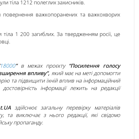
ули тіла 1212 полеглих захисників.
ап повернення важкопоранених та важкохворих
 тіла 1 200 загиблих. За твердженням росії, це
вці.
18000
”
в межах проєкту
“Посилення голосу
озширення впливу”,
який має на меті допомогти
рію та підвищити їхній вплив на інформаційний
а достовірність інформації лежить на редакції
ht.UA
здійснює загальну перевірку матеріалів
ту, та виключає з нього редакції, які свідомо
ську пропаганду.