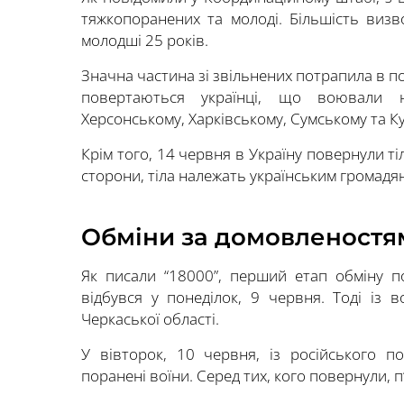
тяжкопоранених та молоді. Більшість визв
молодші 25 років.
Значна частина зі звільнених потрапила в п
повертаються українці, що воювали на
Херсонському, Харківському, Сумському та К
Крім того, 14 червня в Україну повернули т
сторони, тіла належать українським громадя
Обміни за домовленостям
Як писали “18000”, перший етап обміну 
відбувся у понеділок, 9 червня. Тоді із 
Черкаської області.
У вівторок, 10 червня, із російського п
поранені воїни. Серед тих, кого повернули,