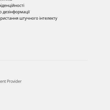
іденційності
о дезінформації
ористання штучного інтелекту
ent Provider