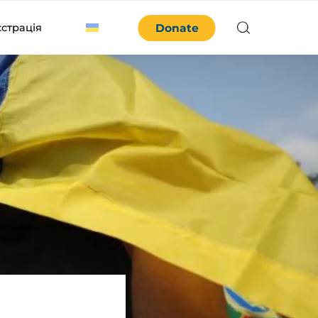
єстрація
Donate