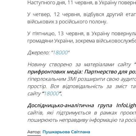
Наступного дня, 11 червня, в Україну поверн
У четвер, 12 червня, відбувся другий ет
військових з російського полону.
У п’ятницю, 13 червня, в Україну повернули
громадяни України, зокрема військовослужбо
Джерело: “
18000
“
Новину створено за матеріалами сайту
“
прифронтових медіа: Партнерство для р
гіперлокальним ЗМІ розширити свою аудито
простір. Вся відповідальність за зміст т
сайту
“
18000
“.
Дослідницько-аналітична група InfoLig
сайтів, які підтримується в рамках проєк
поширюють неправдиву інформацію та росій
Автор:
Пушкарьова Світлана