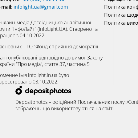
-mail:
infolight.ua@gmail.com
Політика конф
Політика щод
нлайн-медіа Дослідницько-аналітичної
Політика вик
рупи “ІнфоЛайт” (InfoLight.UA). Створено та
рацює з 04.10.2022
асновник – ГО “Фонд сприяння демократіїї
ані опубліковані відповідно до вимог Закону
країни “Про медіа”, стаття 37, частина 5
оменне ім’я infolight.in.ua було
ареєстровано 03.10.2022.
Depositphotos – офіційний Постачальник послуг/Cont
зображень, що використовуються на сайті