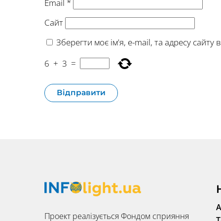
Email
*
Сайт
Зберегти моє ім'я, e-mail, та адресу сайт
6
+
3
=
А
Проект реалізується Фондом сприяння
Т