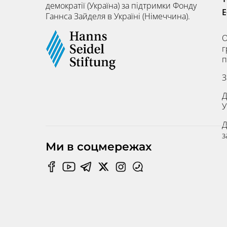
демократії (Україна) за підтримки Фонду
E
Ганнса Зайделя в Україні (Німеччина).
О
г
п
З
Д
У
Д
з
Ми в соцмережах