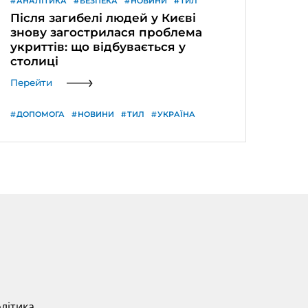
АНАЛІТИКА
БЕЗПЕКА
НОВИНИ
ТИЛ
Після загибелі людей у Києві
знову загострилася проблема
укриттів: що відбувається у
столиці
Перейти
ДОПОМОГА
НОВИНИ
ТИЛ
УКРАЇНА
Кабмін готує нові механізми
підтримки аграріїв через атаки
РФ на експортну
інфраструктуру
Перейти
літика