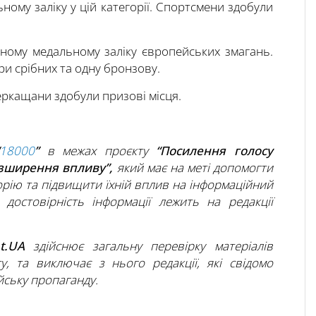
ьному заліку у цій категорії. Спортсмени здобули
ьному медальному заліку європейських змагань.
ри срібних та одну бронзову.
еркащани здобули призові місця.
18000
”
в межах проєкту
“Посилення голосу
озширення впливу”,
який має на меті допомогти
рію та підвищити їхній вплив на інформаційний
а достовірність інформації лежить на редакції
ht.UA
здійснює загальну перевірку матеріалів
ту, та виключає з нього редакції, які свідомо
ську пропаганду.