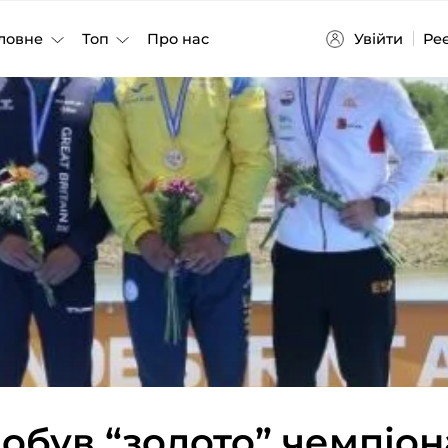
Увійти
Ре
ловне
Топ
Про нас
обув “золото” чемпіон