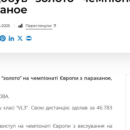
каное
6.2025
Переглянули:
7
“золото” на чемпіонаті Європи з параканое,
ОВА.
у класі “VL3”. Свою дистанцію здолав за 46.783
 виступ на чемпіонаті Європи з веслування на