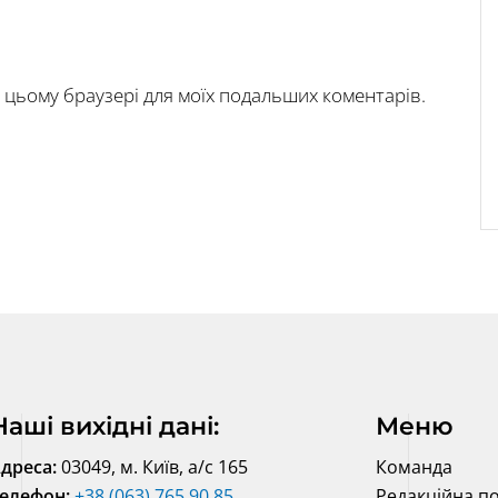
у в цьому браузері для моїх подальших коментарів.
Наші вихідні дані:
Меню
дреса:
03049, м. Київ, а/с 165
Команда
елефон:
+38 (063) 765 90 85
Редакційна по