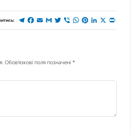
итись:
я.
Обов’язкові поля позначені
*