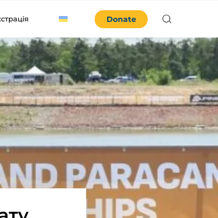
єстрація
Donate
ату