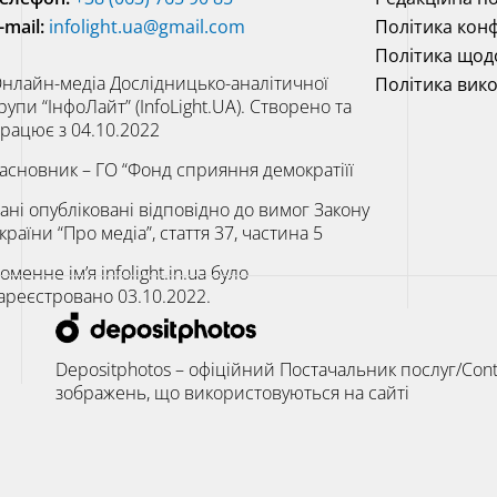
-mail:
infolight.ua@gmail.com
Політика конф
Політика щод
нлайн-медіа Дослідницько-аналітичної
Політика вик
рупи “ІнфоЛайт” (InfoLight.UA). Створено та
рацює з 04.10.2022
асновник – ГО “Фонд сприяння демократіїї
ані опубліковані відповідно до вимог Закону
країни “Про медіа”, стаття 37, частина 5
оменне ім’я infolight.in.ua було
ареєстровано 03.10.2022.
Depositphotos – офіційний Постачальник послуг/Cont
зображень, що використовуються на сайті