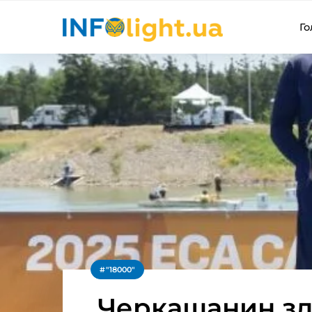
Го
"18000"
Черкащанин зд