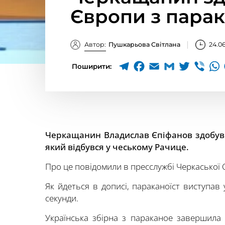
Європи з пара
Автор:
Пушкарьова Світлана
24.0
Поширити:
Черкащанин Владислав Єпіфанов здобув 
який відбувся у чеському Рачице.
Про це повідомили в пресслужбі Черкаської 
Як йдеться в дописі, параканоїст виступав 
секунди.
Українська збірна з параканое завершила