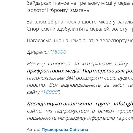
байдарках і каное на третьому місці у медал
“золото” і “бронзу” змагань.
Загалом збірна посіла шосте місце у загал
Спортсмени здобули п’ять медалей: золоту, т
Нагадаємо, що на чемпіонаті з велоспорту ч
Джерело: “
18000
“
Новину створено за матеріалами сайту
“
прифронтових медіа: Партнерство для р
гіперлокальним ЗМІ розширити свою аудито
простір. Вся відповідальність за зміст т
сайту
“
18000
“.
Дослідницько-аналітична група InfoLig
сайтів, які підтримується в рамках проєк
поширюють неправдиву інформацію та росій
Автор:
Пушкарьова Світлана