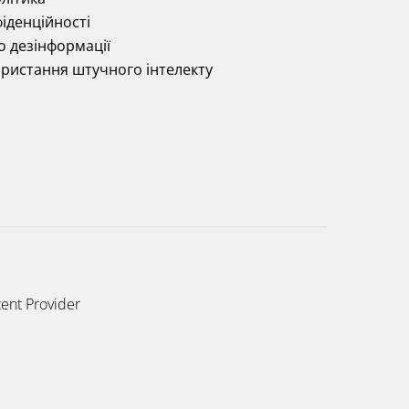
іденційності
о дезінформації
ористання штучного інтелекту
ent Provider