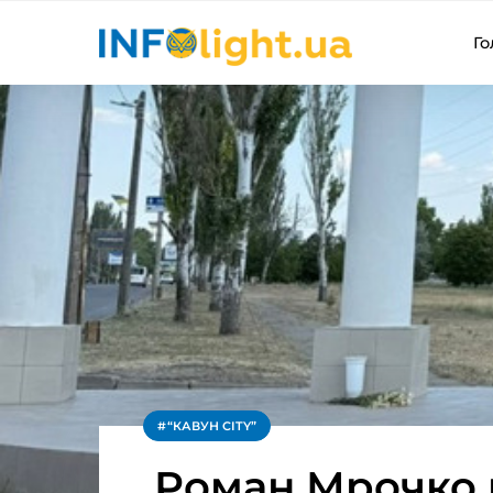
Го
“КАВУН CITY”
Роман Мрочко 