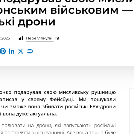
нським військовим —
ькі дрони
7.2025
Переглянули:
19
рочко подарував свою мисливську рушницю
написав у своєму Фейсбуці. Ми пошукали
 чи зможе вона збивати російські FPV-дрони
і вона дуже актуальна.
 полювати на дрони, які запускають російські
 постріляти з цієї рушниці. Але вона точно буде