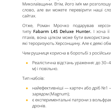
Миколаївщини. Втім, його ім’я ми розголош
слово, але ви можете перевірити наші сло
сайтах.
Отже, Роман Мрочко подарував херсон
типу
Fabarm L4S Deluxe Hunter.
І хоча 
птахів, вона цілком може бути використана 
які тероризують Херсонщину. Але є деякі об
Чим рушниця корисна в боротьбі з російськи
Реалістична відстань ураження: до 30–40
м) і повільно.
Тип набоїв:
найефективніші — картеч або дріб №1 –
зарядом (Magnum);
є експериментальні патрони з вольфра
дронів.