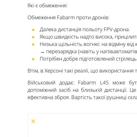
Які є обмеження:
Обмеження Fabarm проти дронів:
Далека дистанція польоту FPV-дрона.
Якщо швидкість надто висока, прицілити
Низька щільність вогню: на відміну від 
→ перезарядка (навіть у напівавтоматів
Потрібен добре підготовлений стрілець,
Втім, в Херсоні такі реалії, що використання
Військовий додає: Fabarm L4S може бут
допоміжний засіб на близькій дистанції. Ц
ефективна зброя. Вартість такої рушниці скл