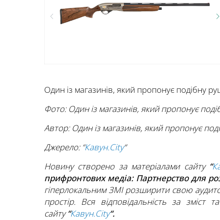
Один із магазинів, який пропонує подібну 
Фото:
Один із магазинів, який пропонує под
Автор:
Один із магазинів, який пропонує по
Джерело: “
Кавун.City
“
Новину створено за матеріалами сайту
“
К
прифронтових медіа: Партнерство для р
гіперлокальним ЗМІ розширити свою аудито
простір. Вся відповідальність за зміст т
сайту
“
Кавун.City
“.