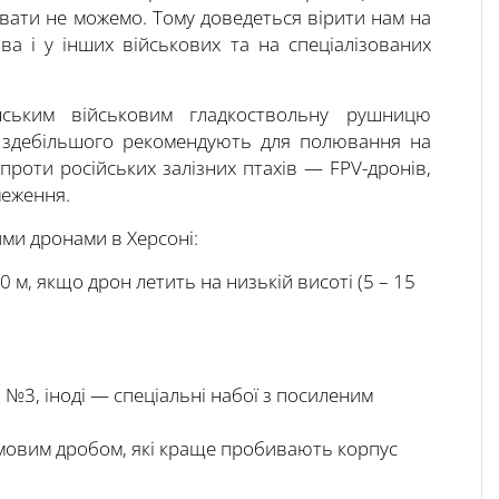
увати не можемо. Тому доведеться вірити нам на
ва і у інших військових та на спеціалізованих
ським військовим гладкоствольну рушницю
її здебільшого рекомендують для полювання на
проти російських залізних птахів — FPV-дронів,
меження.
ми дронами в Херсоні:
 м, якщо дрон летить на низькій висоті (5 – 15
 №3, іноді — спеціальні набої з посиленим
мовим дробом, які краще пробивають корпус