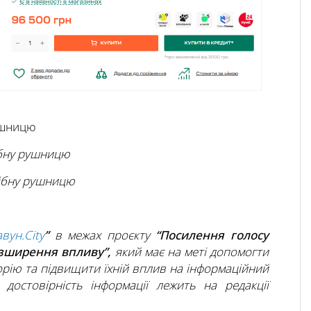
рушницю
ібну рушницю
дібну рушницю
авун.City
”
в межах проєкту
“Посилення голосу
озширення впливу”,
який має на меті допомогти
рію та підвищити їхній вплив на інформаційний
а достовірність інформації лежить на редакції