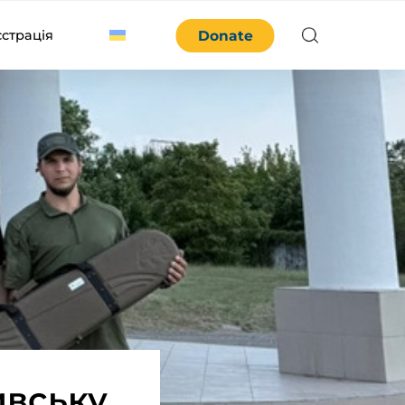
єстрація
Donate
ивську