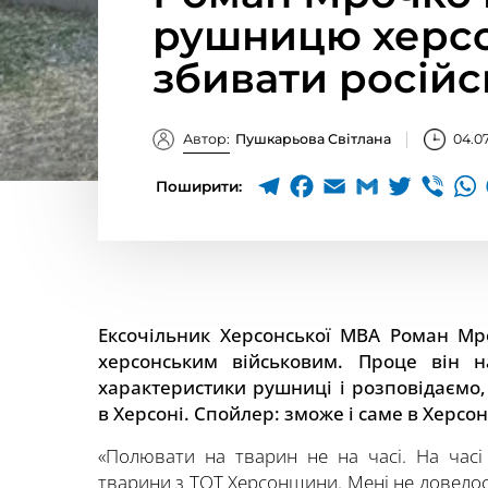
рушницю херсо
збивати російс
Автор:
Пушкарьова Світлана
04.0
Поширити:
Ексочільник Херсонської МВА Роман М
херсонським військовим. Проце він 
характеристики рушниці і розповідаємо,
в Херсоні. Спойлер: зможе і саме в Херсон
«Полювати на тварин не на часі. На часі
тварини з ТОТ Херсонщини. Мені не довелося