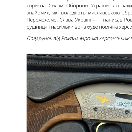
корисна Силам Оборони України, які зах
знайомих, які володіють мисливською збр
Переможемо. Слава Україні!» — написав Ро
рушниця і наскільки вона буде помічна херс
Подарунок від Романа Мрочка херсонським 