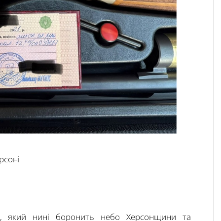
рсоні
х, який нині боронить небо Херсонщини та