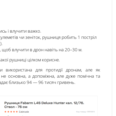
сь і влучити важко.
кулеметів чи зеніток, рушниця робить 1 постріл
).
 щоб влучити в дрон навіть на 20–30 м.
 такої рушниці цілком корисне.
и використана для протидії дронам, але як
е не основна, а допоміжна, але дуже помічна та
адає близько 94 — 96 тисяч гривень.