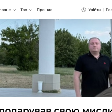
Увійти
Ре
ловне
Топ
Про нас
подарував свою мисл