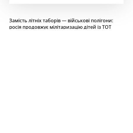
Замість літніх таборів — військові полігони:
росія продовжує мілітаризацію дітей із ТОТ
Чергову групу школярів із Запорізької області
окупанти відправили до оборонно-спортивного
табору «Авангард» у Волгограді.
Нагадаємо, що під виглядом “відпочинку” та
“оздоровлення” підлітків віком від 14 до 17 років
фактично готують до війни: табір обладнаний
військовим полігоном, де учасники проходять
вогневу, тактичну та інженерну підготовку, вчаться
користуватись дронами, опановують тактичну
медицину та основи нацбезпеки рф.
Лише цього літа через табір «Авангард» мають
пройти 5 змін, у кожній — лише із ТОТ Запоріжжя
понад 100 підлітків. Загалом участь у цьогорічних
мілітарних змінах візьмуть близько 3500 дітей