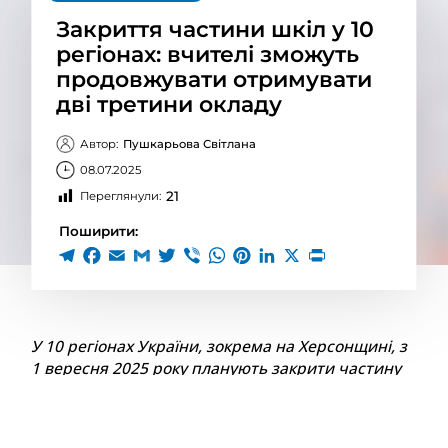
Закриття частини шкіл у 10
регіонах: вчителі зможуть
продовжувати отримувати
дві третини окладу
Автор:
Пушкарьова Світлана
08.07.2025
21
Переглянули:
Поширити:
У 10 регіонах України, зокрема на Херсонщині, з
1 вересня 2025 року планують закрити частину
загальноосвітніх закладів. У липні 2025 року
Кабінет Міністрів Українизатвердив постанову,
що має пом’якшити наслідки для педагогів, які