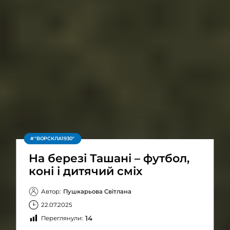
"ВОРСКЛА1930"
На березі Ташані – футбол,
коні і дитячий сміх
Автор:
Пушкарьова Світлана
22.07.2025
14
Переглянули: