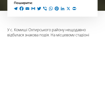
Поширити:
У с. Комиші Охтирського району нещодавно
відбулася знакова подія. На місцевому стадіоні
зустрілися юні спортсмени ФК «Чемпіон» (м.
Охтирка) і ФК «Гадяч» (м. Гадяч), щоб показати
найкращу версію себе як гравців і як
особистостей. Дух змагань, що проявився під час
футбольного заходу, вказував на те, що вже
підростає гідна українська спортивна нація.
ПРОПОЗИЦІЯ ЗІГРАТИ
– Тренер «Гадяча» Олександр Іщенко
зателефонував і запропонував нам зустрітися і
провести змагання між їхньою і нашою
командами, – розповідає Олександр Васильєв,
тренер ФК «Чемпіон» і діючий гравець ФК