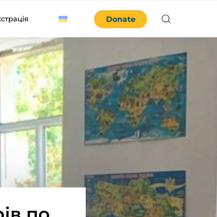
єстрація
Donate
ів по