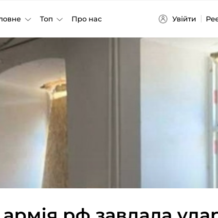
Увійти
Ре
ловне
Топ
Про нас
армія рф завдала удар