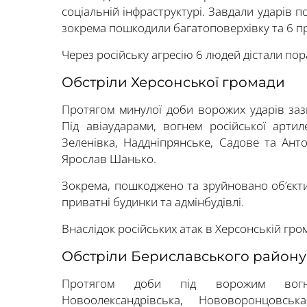
соціальній інфраструктурі. Завдали ударів п
зокрема пошкодили багатоповерхівку та 6 п
Через російську агресію 6 людей дістали по
Обстріли Херсонської громади
Протягом минулої доби ворожих ударів заз
Під авіаударами, вогнем російської арти
Зеленівка, Наддніпрянське, Садове та Ант
Ярослав Шанько.
Зокрема, пошкоджено та зруйновано об’єкти
приватні будинки та адмінбудівлі.
Внаслідок російських атак в Херсонській гр
Обстріли Бериславського району
Протягом доби під ворожим вогне
Новоолександрівська, Нововоронцовськ