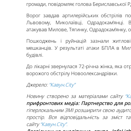
громади, повідомляє голова Бериславської 
Ворог завдав артилерійських обстрілів по
Львовому, Миколаївці, Одрадокам’янці. 
атакував Милове, Тягинку, Одрадокам’янку, 
Пошкоджень і руйнацій зазнали житлові
мешканців. У результаті атаки БПЛА в Ми
будівлі.
До лікарні звернулася 72-річна жінка, яка 
ворожого обстрілу Новоолександрівки.
Джерело:
“Кавун.City”
Новину створено за матеріалами сайту
“К
прифронтових медіа: Партнерство для р
гіперлокальним ЗМІ розширити свою аудито
простір. Вся відповідальність за зміст т
сайту
“Кавун.City”.