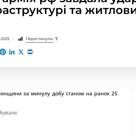
раструктурі та житлов
.2025
Переглянули:
7
сонщини за минулу добу станом на ранок 25
бували: