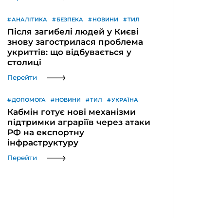
АНАЛІТИКА
БЕЗПЕКА
НОВИНИ
ТИЛ
Після загибелі людей у Києві
знову загострилася проблема
укриттів: що відбувається у
столиці
Перейти
ДОПОМОГА
НОВИНИ
ТИЛ
УКРАЇНА
Кабмін готує нові механізми
підтримки аграріїв через атаки
РФ на експортну
інфраструктуру
Перейти