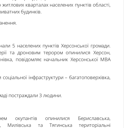
о житлових кварталах населених пунктів області,
риватних будинків.
ранення.
нали 5 населених пунктів Херсонської громади.
лерії та дроновим терором опинилися Херсон,
онівка, повідомляє начальник Херсонської МВА
 соціальної інфраструктури – багатоповерхівка,
омаді постраждали 3 людини.
м окупантів опинилися Бериславська,
а, Милівська та Тягинська територіальні