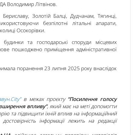
РДА Володимир Літвінов.
 Бериславу, Золотій Балці, Дудчанам, Тягинці,
Використовуючи безпілотні літальні апарати,
околиці Осокорівки.
 будинки та господарські споруди місцевих
лове пошкоджено приміщення адміністративної
отримала поранення 23 липня 2025 року внаслідок
авун.City”
в межах проєкту
“Посилення голосу
озширення впливу”
, який має на меті допомогти
рію та підвищити їхній вплив на інформаційний
а достовірність інформації лежить на редакції