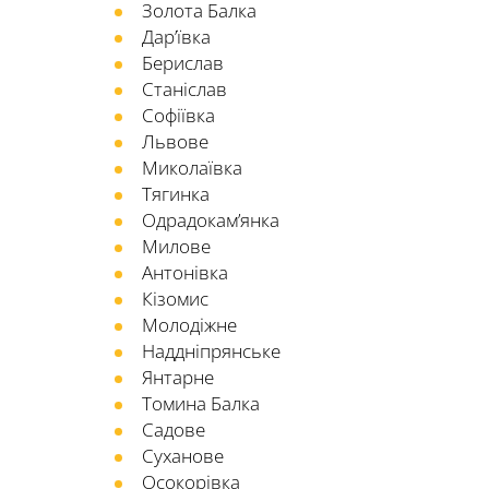
Золота Балка
Дар’ївка
Берислав
Станіслав
Софіївка
Львове
Миколаївка
Тягинка
Одрадокам’янка
Милове
Антонівка
Кізомис
Молодіжне
Наддніпрянське
Янтарне
Томина Балка
Садове
Суханове
Осокорівка