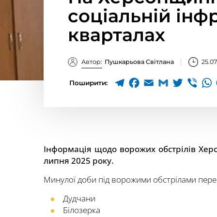
соціальній інф
кварталах
Автор:
Пушкарьова Світлана
25.07
Поширити:
Інформація щодо ворожих обстрілів Хер
липня 2025 року.
Минулої доби під ворожими обстрілами пере
Дудчани
Білозерка