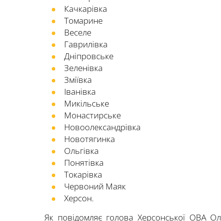
Качкарівка
Томарине
Веселе
Гаврилівка
Дніпровське
Зеленівка
Зміївка
Іванівка
Микільське
Монастирське
Новоолександрівка
Новотягинка
Ольгівка
Понятівка
Токарівка
Червоний Маяк
Херсон.
Як повідомляє голова Херсонської ОВА Оле