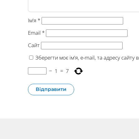
Ім'я
*
Email
*
Сайт
Зберегти моє ім'я, e-mail, та адресу сайт
−
1
=
7