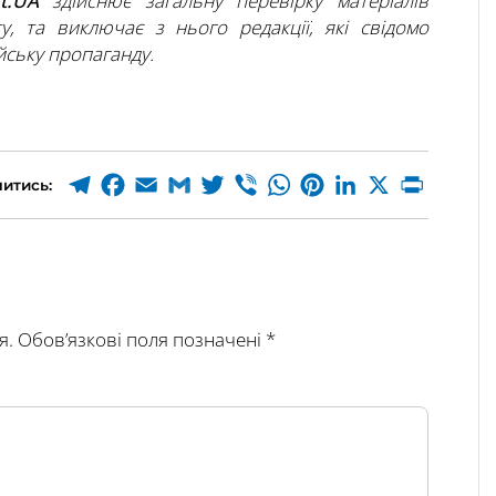
t.UA
здійснює загальну перевірку матеріалів
ту, та виключає з нього редакції, які свідомо
ську пропаганду.
итись:
я.
Обов’язкові поля позначені
*