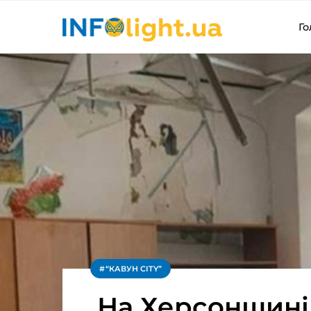
Го
“КАВУН CITY”
На Херсонщині 