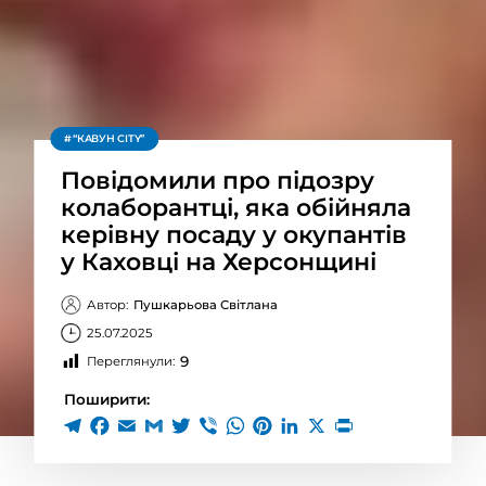
“КАВУН CITY”
Повідомили про підозру
колаборантці, яка обійняла
керівну посаду у окупантів
у Каховці на Херсонщині
Автор:
Пушкарьова Світлана
25.07.2025
9
Переглянули:
Поширити: