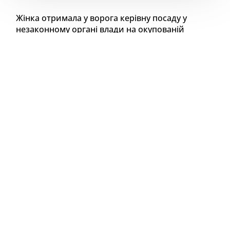
Жінка отримала у ворога керівну посаду у
незаконному органі влади на окупованій
частині Херсонщини.
Як
повідомляє
Херсонська обласна прокуратура,
56-річна жінка у червні 2024 року обійняла посаду
так званого «першого заступника голови
Каховського муніципального округу». На
псевдопосаді вона опікується питаннями
внутрішньої політики та сільського господарства
на території Каховського району, забезпечує
співпрацю з представниками регіонів рф в
питаннях утворення так званих органів
громадського самоврядування. З цією метою
проводить збори «ініціативних» груп, консультації,
навчання та онлайн-конференції для
представників незаконних «територіальних
управлінь округу». Також організувала роботу по
формуванню «банку землі та реєстру
сільськогосподарських угідь округу» з метою