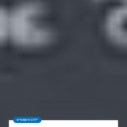
“КАВУН CITY”