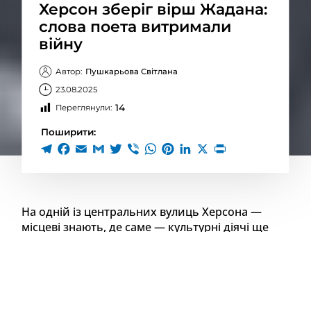
Херсон зберіг вірш Жадана:
слова поета витримали
війну
Автор:
Пушкарьова Світлана
23.08.2025
14
Переглянули:
Поширити:
На одній із центральних вулиць Херсона —
місцеві знають, де саме — культурні діячі ще
2016 року написали вірш Сергія Жадана на
дверях, які виходять на вулицю. Цей вірш
пережив окупацію та переживає жахливі
обстріли Херсона.