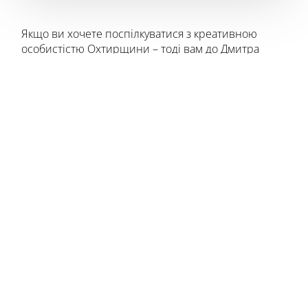
Якщо ви хочете поспілкуватися з креативною
особистістю Охтирщини – тоді вам до Дмитра
Риженка! 16-річний юнак вже встиг добряче
прославити рідний край власними талантами, що
демонструє на теренах Всесвітньої мережі. Наша
сьогоднішня публікація – про цього дивовижного
хлопця.
«У них звичайне поєднується з незвичайним»
Одне з найулюбленіших занять героя матеріалу –
розшифрування хмарин.
– Захоплюватися ними я почав недавно, –
розповідає Діма. – Якось катався на скутері і
побачив у небі хмару, схожу на міфічну тварину.
Стало цікаво. Із того моменту подовгу розглядаю
хмари, намагаючись визначити, що вони
символічно означають. Зазвичай це “живі” істоти –
дикі або міфічні тварини, ну або якісь божества. А
буває, що хмари настільки заплутані, що в них