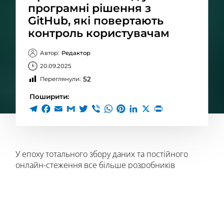
програмні рішення з
GitHub, які повертають
контроль користувачам
Автор:
Редактор
20.09.2025
52
Переглянули:
Поширити:
У епоху тотального збору даних та постійного
онлайн-стеження все більше розробників
створюють альтернативи популярним сервісам,
які ставлять приватність користувачів на перше
місце. Сьогодні розглянемо чотири проєкти з
відкритим кодом, які не лише виконують свої
функції не гірше за комерційні аналоги, але й