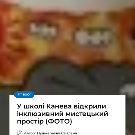
"18000"
У школі Канева відкрили
інклюзивний мистецький
простір (ФОТО)
Автор:
Пушкарьова Світлана