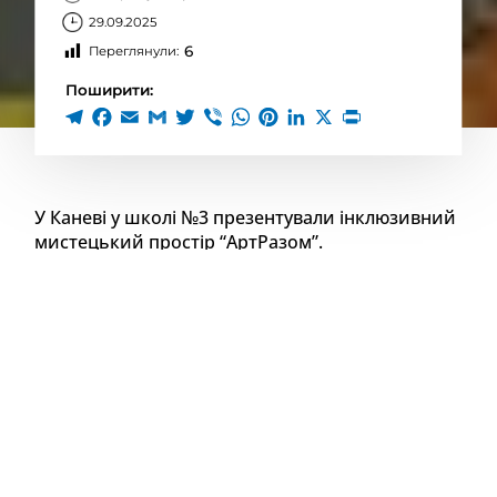
29.09.2025
6
Переглянули:
Поширити:
У Каневі у школі №3 презентували інклюзивний
мистецький простір “АртРазом”.
Про це повідомили в Канівській міській раді.
Як йдеться в дописі, проєкт реалізували завдяки
локальному грантовому конкурсу соціальних
ініціатив. Загальний бюджет склав 165 тисяч
гривень.