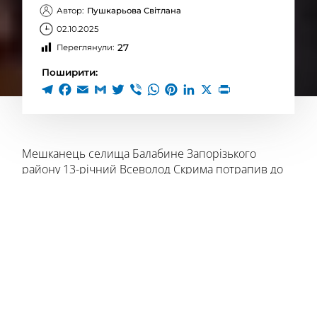
Автор:
Пушкарьова Світлана
02.10.2025
27
Переглянули:
Поширити:
Мешканець селища Балабине Запорізького
району 13-річний Всеволод Скрима потрапив до
фіналу Національного відбору на Дитяче
Євробачення – 2025. Імена фіналістів оголосили
28 вересня під час п’ятого випуску музичного
реаліті-шоу «Щоденники Дитячого Євробачення».
Найсильніших учасників обирали за результатами
літньої «Зіркової школи,”,
Фінал Нацвідбору на Дитяче Євробачення -2025
відбудеться 12 жовтня.