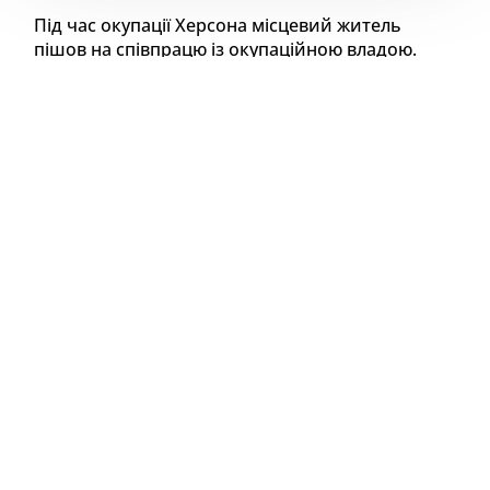
Під час окупації Херсона місцевий житель
пішов на співпрацю із окупаційною владою.
Як повідомляє Херсонська обласна прокуратура,
він працевлаштувався у незаконно створений
правоохоронний орган — «Учреждении ИК
“Северная исправительная колония (№90)”
Управления службы исполнения наказаний по
Херсонской области» на псевдопосаду «младшего
инспектора группы надзора отдела
безопасности».
Згодом він продовжив службу у структурі
окупаційної пенітенціарної системи —
«Следственном изоляторе №1».
Засуджений виконував злочинні накази окупантів,
за віддану «службу» отримував платню у рублях.
Суд визнав чоловіка винним у колабораціонізмі (ч.
7 ст. 111-1 КК України) та призначив покарання —