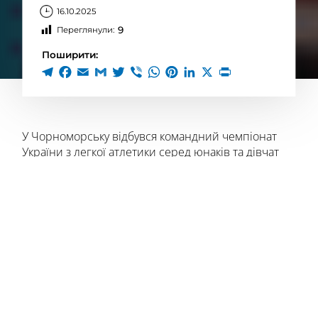
16.10.2025
9
Переглянули:
Поширити:
У Чорноморську відбувся командний чемпіонат
України з легкої атлетики серед юнаків та дівчат
(чотириборство). Молоді спортсмени змагалися у
бігу на 60 метрів, стрибках у довжину, метанні
м’яча та бігу на 500 і 600 метрів.
Серед учасників з усіх куточків країни
відзначився
вихованець Великописарівської
дитячо-юнацької спортивної школи Владислав
Сядра
, який виборов
срібну медаль
серед юнаків
2014–2015 років народження. Його успіх став не
лише особистим досягненням, а й приводом для