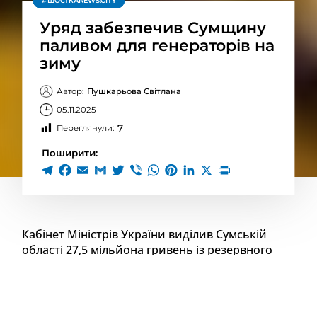
ШОСТКАNEWS.CITY
Уряд забезпечив Сумщину
паливом для генераторів на
зиму
Автор:
Пушкарьова Світлана
05.11.2025
7
Переглянули:
Поширити:
Кабінет Міністрів України виділив Сумській
області 27,5 мільйона гривень із резервного
фонду державного бюджету для забезпечення
стійкості систем життєзабезпечення в зимовий
період. Ці кошти призначені для закупівлі
паливно-мастильних матеріалів, необхідних