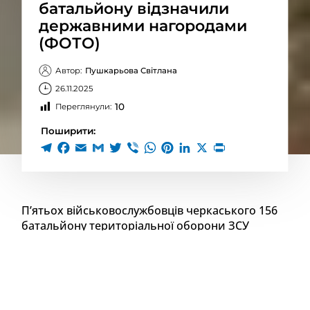
батальйону відзначили
державними нагородами
(ФОТО)
Автор:
Пушкарьова Світлана
26.11.2025
10
Переглянули:
Поширити:
П’ятьох військовослужбовців черкаського 156
батальйону територіальної оборони ЗСУ
нагородили орденами Богдана Хмельницького
та «За мужність».
Про це повідомили у пресслужбі 156 батальйону
територіальної оборони ЗСУ.