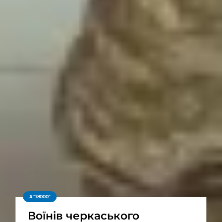
"18000"
Воїнів черкаського