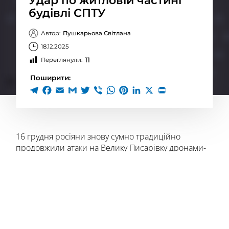
Удар по житловій частині
будівлі СПТУ
Автор:
Пушкарьова Світлана
18.12.2025
11
Переглянули:
Поширити:
16 грудня росіяни знову сумно традиційно
продовжили атаки на Велику Писарівку дронами-
камікадзе. Протягом дня вибухи лунали в різних
куточках селища. На відео, знятому нашим
земляком, добре чути настирливе дзижчання
дронів звідусіль — саме тому автору доводилося
ховатися під час зйомки.
Вікна будівлі СПТУ потрапили в кадр випадково —