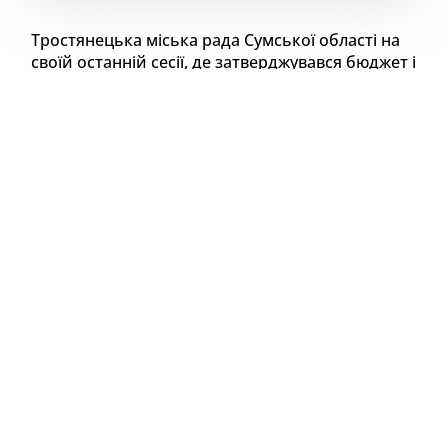
Тростянецька міська рада Сумської області на
своїй останній сесії, де затверджувався бюджет і
план розвитку громади на 2026 рік, підтвердила
серед пріоритетів ремонт комунальних доріг, в
першу чергу де ходить громадський
транспорт. В такий спосіб виконується відразу
два завдання: підтримання у належному стані
доріг і збереження автобусного парку.
Рішення важливе вже при тому, що на сьогодні
ще не має жодної прогнозної цифри від держави
щодо допомоги територіальним громадам в
утриманні комунальних доріг. В поточному 2025-
му році такої допомоги взагалі не надходило. Тому
на місцях вирішили покладатися більше на власні
технічні можливості і фінансові ресурси.
Що ж у планах? На поточний ремонт доріг по місту
в бюджеті закладено 2,4 млн. грн. Дві вулиці
відремонтують капітально: на вулицю