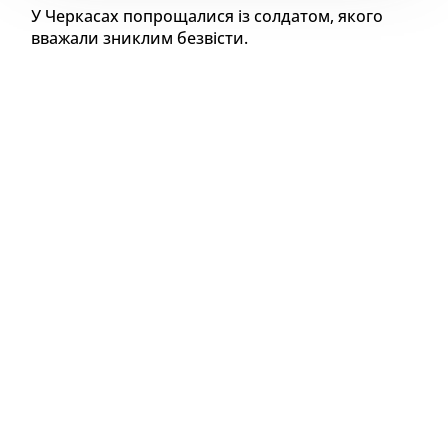
У Черкасах попрощалися із солдатом, якого
вважали зниклим безвісти.
Про це повідомив міський голова Анатолій
Бондаренко.
Як йдеться у дописі, Олександр Акіншин загинув
на Донеччині від артилерійського вогню у 2024
році.
Що відомо про
Олександра
Акіншина
Олександр Акішин народився у Черкасах.
Навчався у Корсунь‐Шевченківському інтернаті.
Після закінчення школи вступив до
Гарбузинського ПТУ, де навчався на автослюсаря