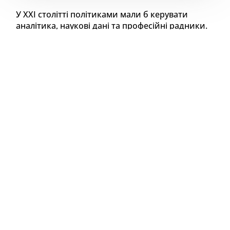
У XXI столітті політиками мали б керувати
аналітика, наукові дані та професійні радники.
Але реальність інколи виглядає так, ніби
людство досі живе в епоху оракулів та
придворних чаклунів. Скандал навколо
колишнього керівника Офісу президента
Андрія Єрмака, який, за даними слідства, міг
радитися з ворожкою щодо кадрових
призначень, лише відкрив завісу над явищем,
яке існує століттями. Від жерців Стародавнього
Єгипту і Дельфійського оракула до Распутіна та
сучасних астрологів – магія, містика та
забобони не поспішають покидати коридори
влади
.
Ще у стародавні часи маги, ворожки, жерці та
провидці мали колосальний вплив на політику і
державні рішення. У Стародавньому Єгипті жерці,
які володіли знаннями астрономії, хімії та
природних явищ, часто подавали їх як