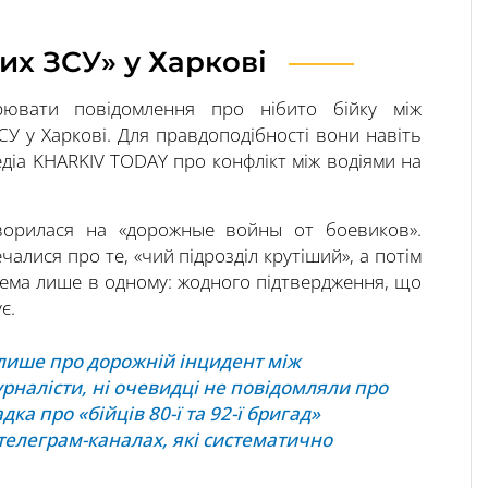
их ЗСУ» у Харкові
рювати повідомлення про нібито бійку між
СУ у Харкові. Для правдоподібності вони навіть
діа KHARKIV TODAY про конфлікт між водіями на
етворилася на «дорожные войны от боевиков».
алися про те, «чий підрозділ крутіший», а потім
лема лише в одному: жодного підтвердження, що
є.
 лише про дорожній інцидент між
урналісти, ні очевидці не повідомляли про
ка про «бійців 80-ї та 92-ї бригад»
телеграм-каналах, які систематично