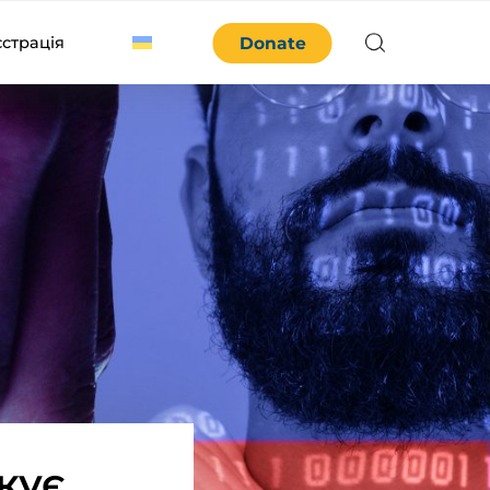
єстрація
Donate
кує