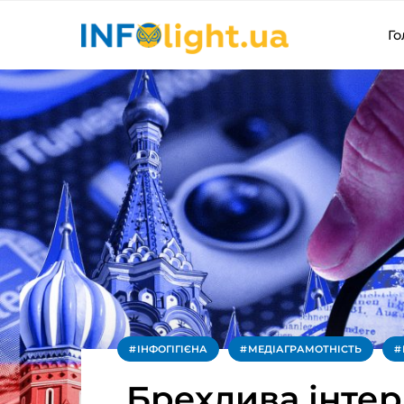
Го
ІНФОГІГІЄНА
МЕДІАГРАМОТНІСТЬ
Брехлива інтер