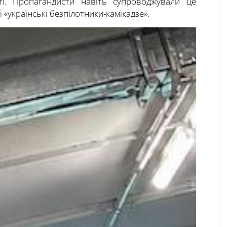
ті. Пропагандисти навіть супроводжували це
 «українські безпілотники-камікадзе».