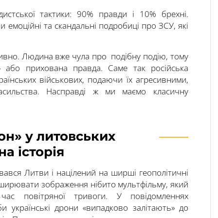
дистської тактики: 90% правди і 10% брехні.
ли емоційні та скандальні подробиці про ЗСУ, які
ивно. Людина вже чула про подібну подію, тому
д» або прихована правда. Саме так російська
раїнських військових, подаючи їх агресивними,
сильства. Насправді ж ми маємо класичну
он» у литовських
а історія
вався Литви і націлений на ширші геополітичні
поширювати зображення нібито мультфільму, який
час повітряної тривоги. У повідомленнях
би українські дрони «випадково залітають» до