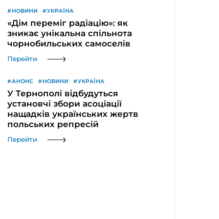
НОВИНИ
УКРАЇНА
«Дім переміг радіацію»: як
зникає унікальна спільнота
чорнобильських самоселів
Перейти
АНОНС
НОВИНИ
УКРАЇНА
У Тернополі відбудуться
установчі збори асоціації
нащадків українських жертв
польських репресій
Перейти