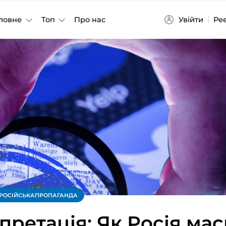
Увійти
Ре
ловне
Топ
Про нас
РОСІЙСЬКАПРОПАГАНДА
претація: Як Росія мас