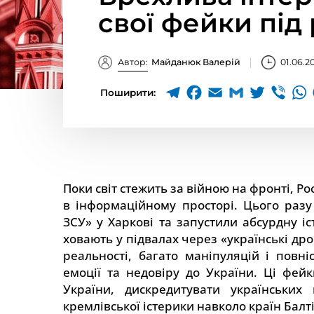
свої фейки під
Автор:
Майданюк Валерій
01.06.2
Поширити:
Поки світ стежить за війною на фронті, Р
в інформаційному просторі. Цього разу
ЗСУ» у Харкові та запустили абсурдну і
ховають у підвалах через «українські дро
реальності, багато маніпуляцій і повні
емоції та недовіру до України. Ці фей
України, дискредитувати українських
кремлівської істерики навколо країн Балті