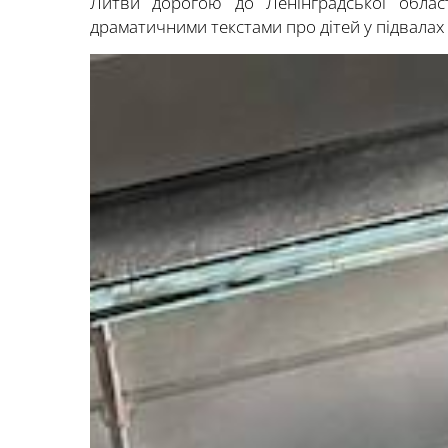
Литви дорогою до Ленінградської облас
драматичними текстами про дітей у підвалах і