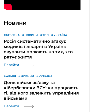
Новини
БЕЗПЕКА
НОВИНИ
ТИЛ
УКРАЇНА
Росія систематично атакує
медиків і лікарні в Україні:
окупанти полюють на тих, хто
рятує життя
Перейти
АРМІЯ
НОВИНИ
УКРАЇНА
День військ зв’язку та
кібербезпеки ЗСУ: як працюють
ті, від кого залежить управління
військами
Перейти