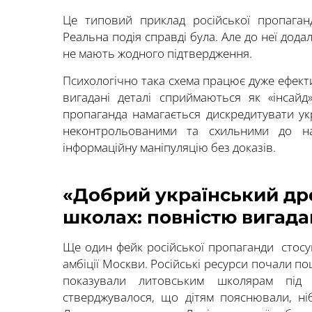
Це типовий приклад російської пропаган
Реальна подія справді була. Але до неї дода
не мають жодного підтвердження.
Психологічно така схема працює дуже ефект
вигадані деталі сприймаються як «інсай
пропаганда намагається дискредитувати ук
неконтрольованими та схильними до на
інформаційну маніпуляцію без доказів.
«Добрий український др
школах: повністю вигадан
Ще один фейк російської пропаганди стосу
амбіції Москви. Російські ресурси почали 
показували литовським школярам під 
стверджувалося, що дітям пояснювали, ні