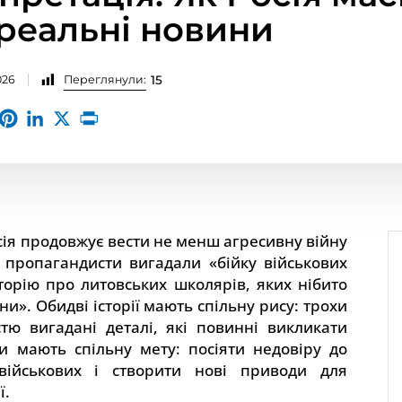
 реальні новини
026
Переглянули:
15
осія продовжує вести не менш агресивну війну
 пропагандисти вигадали «бійку військових
сторію про литовських школярів, яких нібито
ни». Обидві історії мають спільну рису: трохи
стю вигадані деталі, які повинні викликати
ки мають спільну мету: посіяти недовіру до
 військових і створити нові приводи для
ї.