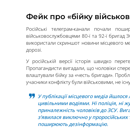
Фейк про «бійку військов
Російські телеграм-канали почали поши
військовослужбовцями 80-ї та 92-ї бригад З
використали скриншот новини місцевого ме
дорозі.
У російській версії історія швидко пер
Пропагандисти вигадали, що чоловіки спереч
влаштували бійку за «честь бригади». Проб
учасники конфлікту були військовими, не існу
У публікації місцевого медіа йшлося
цивільними водіями. Ні поліція, ні ж
приналежність чоловіків до ЗСУ. Вигад
з’явилася виключно у проросійських 
поширюють дезінформацію.