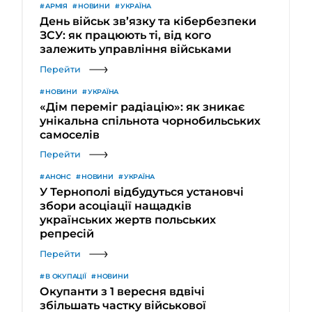
АРМІЯ
НОВИНИ
УКРАЇНА
День військ зв’язку та кібербезпеки
ЗСУ: як працюють ті, від кого
залежить управління військами
Перейти
НОВИНИ
УКРАЇНА
«Дім переміг радіацію»: як зникає
унікальна спільнота чорнобильських
самоселів
Перейти
АНОНС
НОВИНИ
УКРАЇНА
У Тернополі відбудуться установчі
збори асоціації нащадків
українських жертв польських
репресій
Перейти
В ОКУПАЦІЇ
НОВИНИ
Окупанти з 1 вересня вдвічі
збільшать частку військової