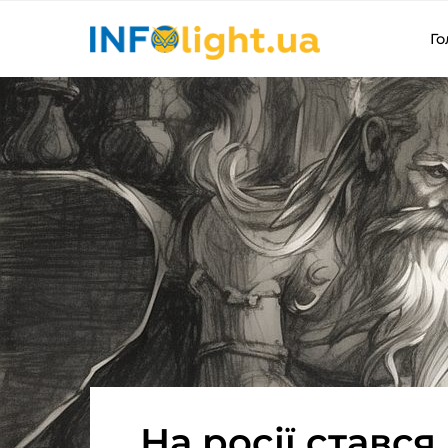
Го
На росії стався