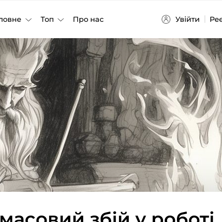
Увійти
Ре
ловне
Топ
Про нас
 масовий збій у роботі