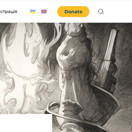
єстрація
Donate