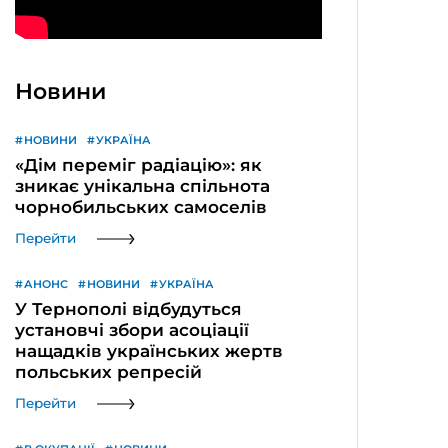
Новини
НОВИНИ
УКРАЇНА
«Дім переміг радіацію»: як
зникає унікальна спільнота
чорнобильських самоселів
Перейти
АНОНС
НОВИНИ
УКРАЇНА
У Тернополі відбудуться
установчі збори асоціації
нащадків українських жертв
польських репресій
Перейти