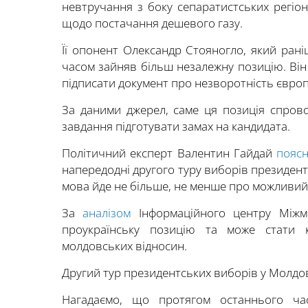
невтручання з боку сепаратистських регіон
щодо постачання дешевого газу.
Її опонент Олександр Стояногло, який ран
часом зайняв більш незалежну позицію. Він
підписати документ про незворотність євро
За даними джерел, саме ця позиція спров
завдання підготувати замах на кандидата.
Політичний експерт Валентин Гайдай
пояс
напередодні другого туру виборів президен
мова йде не більше, не менше про можливий
За
аналізом
Інформаційного центру Міжмо
проукраїнську позицію та може стати 
молдовських відносин.
Другий тур президентських виборів у Молдов
Нагадаємо, що протягом останнього ча