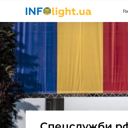
Го
Спецслужби рф