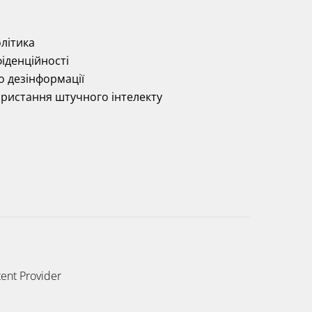
літика
іденційності
о дезінформації
ористання штучного інтелекту
ent Provider