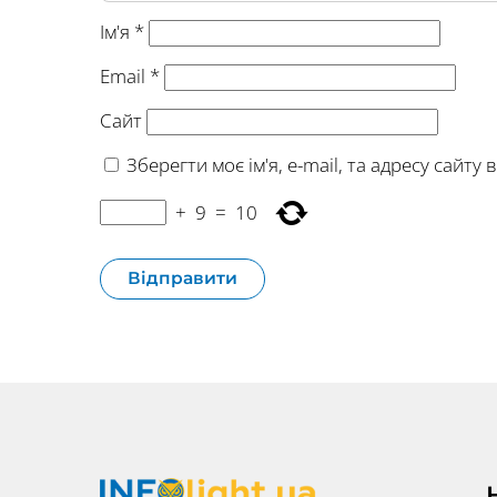
Ім'я
*
Email
*
Сайт
Зберегти моє ім'я, e-mail, та адресу сайт
+
9
=
10