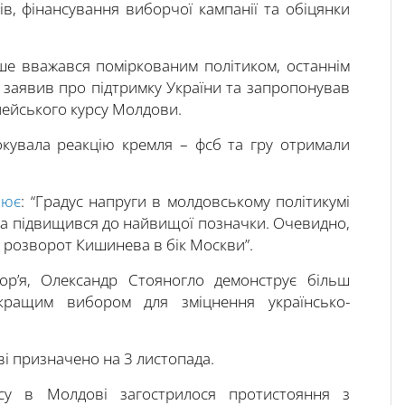
ів, фінансування виборчої кампанії та обіцянки
іше вважався поміркованим політиком, останнім
 заявив про підтримку України та запропонував
пейського курсу Молдови.
окувала реакцію кремля – фсб та гру отримали
нює
: “Градус напруги в молдовському політикумі
та підвищився до найвищої позначки. Очевидно,
 розворот Кишинева в бік Москви”.
р’я, Олександр Стояногло демонструє більш
кращим вибором для зміцнення українсько-
і призначено на 3 листопада.
су в Молдові загострилося протистояння з