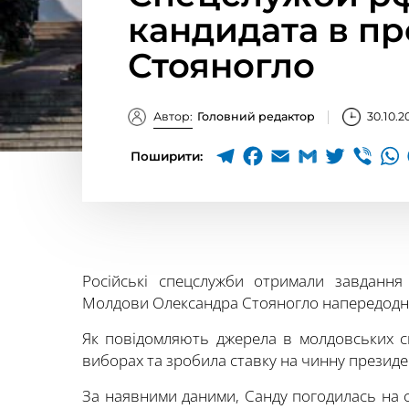
кандидата в п
Стояногло
Автор:
Головний редактор
30.10.2
Поширити:
Російські спецслужби отримали завдання
Молдови Олександра Стояногло напередодні 
Як повідомляють джерела в молдовських с
виборах та зробила ставку на чинну презид
За наявними даними, Санду погодилась на с