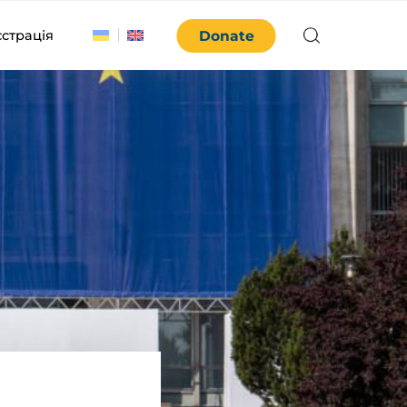
єстрація
Donate