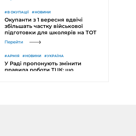
В ОКУПАЦІЇ
НОВИНИ
Окупанти з 1 вересня вдвічі
збільшать частку військової
підготовки для школярів на ТОТ
Перейти
АРМІЯ
НОВИНИ
УКРАЇНА
У Раді пропонують змінити
правила роботи ТЦК: що
передбачає законопроєкт
№15459
Перейти