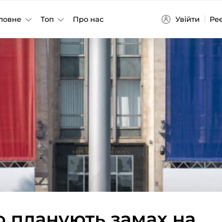
Увійти
Ре
ловне
Топ
Про нас
 планують замах на