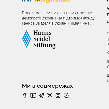
А
Проект реалізується Фондом сприяння
Т
демократії (Україна) за підтримки Фонду
E
Ганнса Зайделя в Україні (Німеччина).
О
г
п
З
Д
У
Д
з
Ми в соцмережах