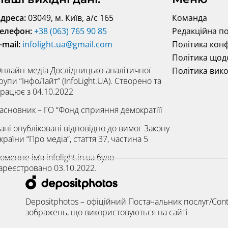
дреса:
03049, м. Київ, а/с 165
Команда
елефон:
+38 (063) 765 90 85
Редакційна по
-mail:
infolight.ua@gmail.com
Політика конф
Політика щод
нлайн-медіа Дослідницько-аналітичної
Політика вик
рупи “ІнфоЛайт” (InfoLight.UA). Створено та
рацює з 04.10.2022
асновник – ГО “Фонд сприяння демократіїї
ані опубліковані відповідно до вимог Закону
країни “Про медіа”, стаття 37, частина 5
оменне ім’я infolight.in.ua було
ареєстровано 03.10.2022.
Depositphotos – офіційний Постачальник послуг/Cont
зображень, що використовуються на сайті