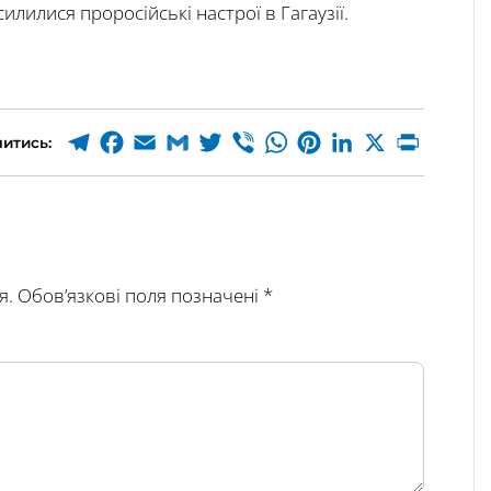
илилися проросійські настрої в Гагаузії.
итись:
я.
Обов’язкові поля позначені
*