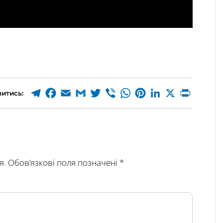
итись:
я.
Обов’язкові поля позначені
*