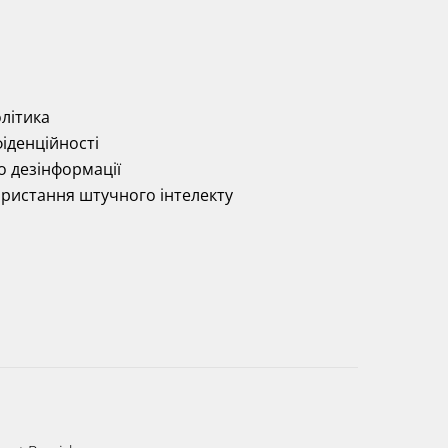
літика
іденційності
о дезінформації
ористання штучного інтелекту