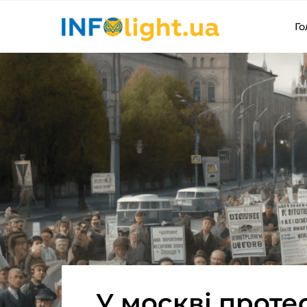
Го
У москві проте