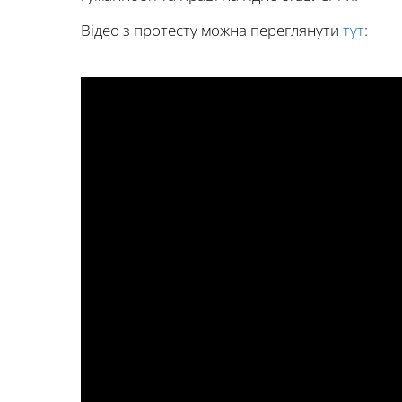
Відео з протесту можна переглянути
тут
: