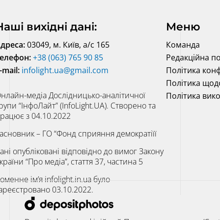
Наші вихідні дані:
Меню
дреса:
03049, м. Київ, а/с 165
Команда
елефон:
+38 (063) 765 90 85
Редакційна по
-mail:
infolight.ua@gmail.com
Політика конф
Політика щод
нлайн-медіа Дослідницько-аналітичної
Політика вик
рупи “ІнфоЛайт” (InfoLight.UA). Створено та
рацює з 04.10.2022
асновник – ГО “Фонд сприяння демократіїї
ані опубліковані відповідно до вимог Закону
країни “Про медіа”, стаття 37, частина 5
оменне ім’я infolight.in.ua було
ареєстровано 03.10.2022.