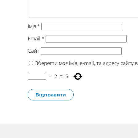
Ім'я
*
Email
*
Сайт
Зберегти моє ім'я, e-mail, та адресу сайт
−
2
=
5