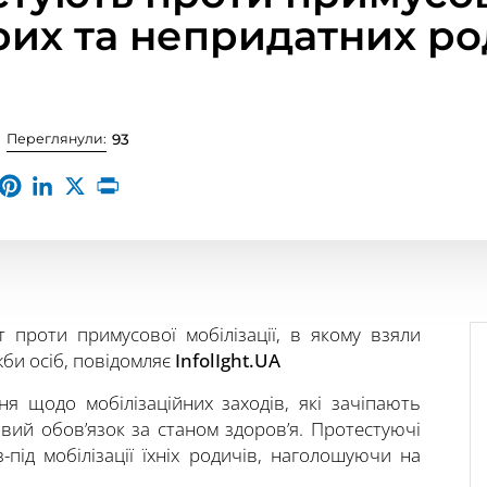
орих та непридатних ро
Переглянули:
93
т проти примусової мобілізації, в якому взяли
жби осіб, повідомляє
InfolIght.UA
я щодо мобілізаційних заходів, які зачіпають
овий обов’язок за станом здоров’я. Протестуючі
-під мобілізації їхніх родичів, наголошуючи на