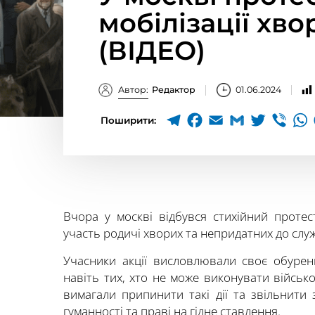
мобілізації хв
(ВІДЕО)
Автор:
Редактор
01.06.2024
Поширити:
Вчора у москві відбувся стихійний протес
участь родичі хворих та непридатних до слу
Учасники акції висловлювали своє обуренн
навіть тих, хто не може виконувати військ
вимагали припинити такі дії та звільнити з
гуманності та праві на гідне ставлення.