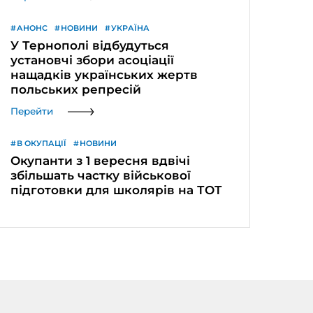
АНОНС
НОВИНИ
УКРАЇНА
У Тернополі відбудуться
установчі збори асоціації
нащадків українських жертв
польських репресій
Перейти
В ОКУПАЦІЇ
НОВИНИ
Окупанти з 1 вересня вдвічі
збільшать частку військової
підготовки для школярів на ТОТ
Перейти