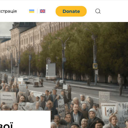
єстрація
Donate
вої