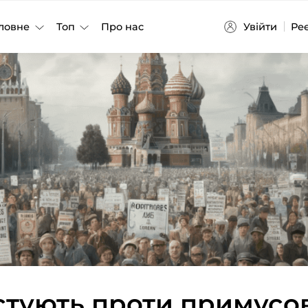
Увійти
Ре
ловне
Топ
Про нас
стують проти примусо