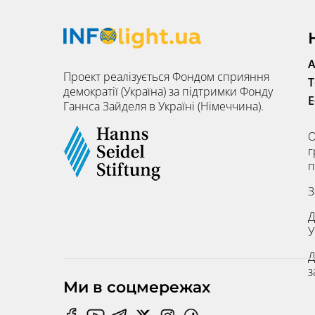
А
Проект реалізується Фондом сприяння
Т
демократії (Україна) за підтримки Фонду
E
Ганнса Зайделя в Україні (Німеччина).
О
г
п
З
Д
У
Д
з
Ми в соцмережах